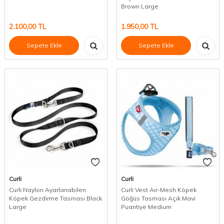
Brown Large
2.100,00
TL
1.950,00
TL
Sepete Ekle
Sepete Ekle
Curli
Curli
Curli Naylon Ayarlanabilen
Curli Vest Air-Mesh Köpek
Köpek Gezdirme Tasması Black
Göğüs Tasması Açık Mavi
Large
Puantiye Medium