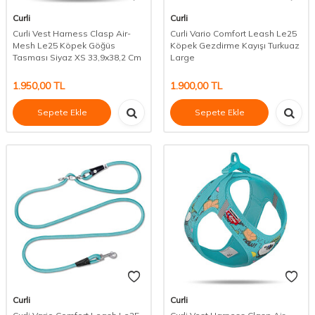
Curli
Curli
Curli Vest Harness Clasp Air-
Curli Vario Comfort Leash Le25
Mesh Le25 Köpek Göğüs
Köpek Gezdirme Kayışı Turkuaz
Tasması Siyaz XS 33,9x38,2 Cm
Large
1.950,00
TL
1.900,00
TL
Sepete Ekle
Sepete Ekle
Curli
Curli