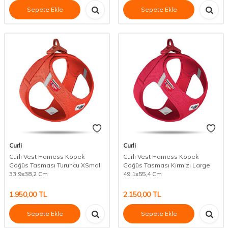
Sepete Ekle
Sepete Ekle
Curli
Curli
Curli Vest Harness Köpek
Curli Vest Harness Köpek
Göğüs Tasması Turuncu XSmall
Göğüs Tasması Kırmızı Large
33,9x38,2 Cm
49,1x55,4 Cm
1.950,00
TL
2.150,00
TL
Sepete Ekle
Sepete Ekle