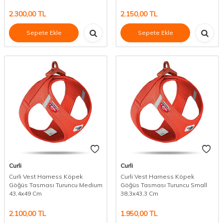
2.300,00
TL
2.150,00
TL
Sepete Ekle
Sepete Ekle
Curli
Curli
Curli Vest Harness Köpek
Curli Vest Harness Köpek
Göğüs Tasması Turuncu Medium
Göğüs Tasması Turuncu Small
43,4x49 Cm
38,3x43,3 Cm
2.100,00
TL
1.950,00
TL