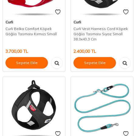
Curli
Curli
Curli Belka Comfort Köpek
Curli Vest Harness Cord Köpek
Göğüs Tasması Kırmızı Small
Göğüs Tasması Siyaz Small
38,3x43,3 Cm
3.700,00
TL
2.400,00
TL
Sepete Ekle
Sepete Ekle