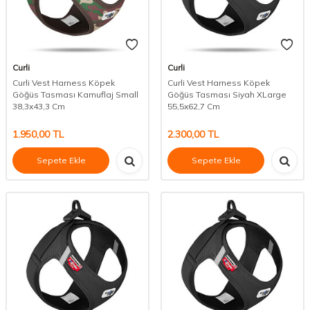
Curli
Curli
Curli Vest Harness Köpek
Curli Vest Harness Köpek
Göğüs Tasması Kamuflaj Small
Göğüs Tasması Siyah XLarge
38,3x43,3 Cm
55,5x62,7 Cm
1.950,00
TL
2.300,00
TL
Sepete Ekle
Sepete Ekle