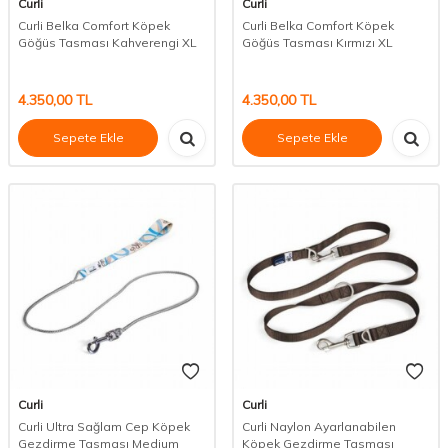
Curli
Curli
Curli Belka Comfort Köpek
Curli Belka Comfort Köpek
Göğüs Tasması Kahverengi XL
Göğüs Tasması Kırmızı XL
4.350,00
TL
4.350,00
TL
Sepete Ekle
Sepete Ekle
Curli
Curli
Curli Ultra Sağlam Cep Köpek
Curli Naylon Ayarlanabilen
Gezdirme Tasması Medium
Köpek Gezdirme Tasması