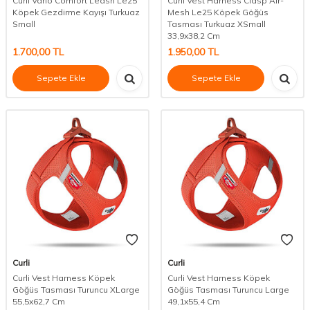
Curli Vario Comfort Leash Le25
Curli Vest Harness Clasp Air-
Köpek Gezdirme Kayışı Turkuaz
Mesh Le25 Köpek Göğüs
Small
Tasması Turkuaz XSmall
33,9x38,2 Cm
1.700,00
TL
1.950,00
TL
Sepete Ekle
Sepete Ekle
Curli
Curli
Curli Vest Harness Köpek
Curli Vest Harness Köpek
Göğüs Tasması Turuncu XLarge
Göğüs Tasması Turuncu Large
55,5x62,7 Cm
49,1x55,4 Cm