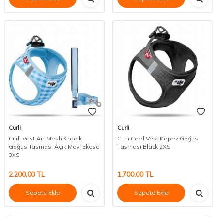
Curli
Curli
Curli Vest Air-Mesh Köpek
Curli Cord Vest Köpek Göğüs
Göğüs Tasması Açık Mavi Ekose
Tasması Black 2XS
3XS
2.200,00
TL
1.700,00
TL
Sepete Ekle
Sepete Ekle