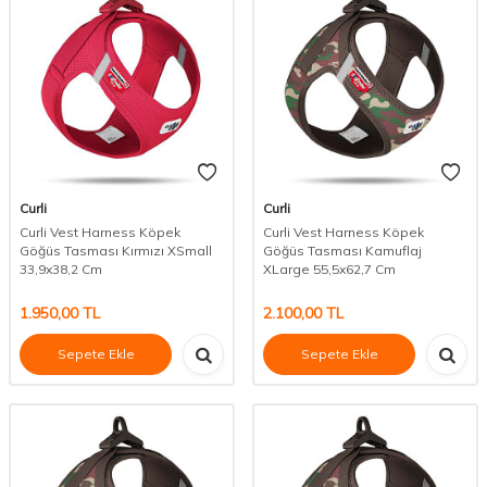
Curli
Curli
Curli Vest Harness Köpek
Curli Vest Harness Köpek
Göğüs Tasması Kırmızı XSmall
Göğüs Tasması Kamuflaj
33,9x38,2 Cm
XLarge 55,5x62,7 Cm
1.950,00
TL
2.100,00
TL
Sepete Ekle
Sepete Ekle