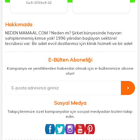
Cu:9-17/Cts:9-12
Hakkımızda
NEDEN MAMAAL.COM ? Neden mi? Şirket bünyesinde hayvan
sahiplenmemiş kimse yok! 1996 yılından başlayan sektörel
tecrübesi var. Bir adet evcil dostlarımız için klinik hizmeti ve bir adet
showroom ile kedi, köpek ve diğer türden dostlarımıza hizmet
vermektedir. 5206 metre kare alanda içerisinde kargo firmasının
E-Bülten Aboneliği
mobil şubesi ile tüketicilerine en hızlı ve güvenilir teslimatı garanti
etmektedir. Havale-EFT ve kredi kartı gibi ödeme seçenekleri ile
Kampanya ve yeniliklerden haberdar olmak için e-bültenimize abone
müşterilerini ödeme hususunda imkan sağlamıştır. Sosyal
olun!
sorumluluğu kesinlikle es geçmeyerek, mamaal.com üzerinden satışı
yapılan her ürün için sokak hayvanlarına aylık ve düzenli olarak
bağış işlemi gerçekleştirmektedir.
Sosyal Medya
Takipçilerimize özel kampanyalar için sosyal medyadan bizleri takip
edin.