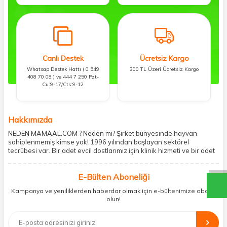
Canlı Destek
Ücretsiz Kargo
Whatsap Destek Hattı ( 0 549
300 TL Üzeri Ücretsiz Kargo
408 70 08 ) ve 444 7 250 Pzt-
Cu:9-17/Cts:9-12
Hakkımızda
NEDEN MAMAAL.COM ? Neden mi? Şirket bünyesinde hayvan
sahiplenmemiş kimse yok! 1996 yılından başlayan sektörel
tecrübesi var. Bir adet evcil dostlarımız için klinik hizmeti ve bir adet
showroom ile kedi, köpek ve diğer türden dostlarımıza hizmet
vermektedir. 5206 metre kare alanda içerisinde kargo firmasının
E-Bülten Aboneliği
mobil şubesi ile tüketicilerine en hızlı ve güvenilir teslimatı garanti
etmektedir. Havale-EFT ve kredi kartı gibi ödeme seçenekleri ile
Kampanya ve yeniliklerden haberdar olmak için e-bültenimize abone
müşterilerini ödeme hususunda imkan sağlamıştır. Sosyal
olun!
sorumluluğu kesinlikle es geçmeyerek, mamaal.com üzerinden satışı
yapılan her ürün için sokak hayvanlarına aylık ve düzenli olarak
bağış işlemi gerçekleştirmektedir.