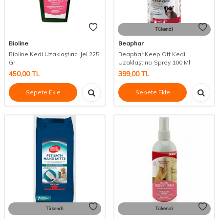
Tükendi
Bioline
Beaphar
Bioline Kedi Uzaklaştırıcı Jel 225
Beaphar Keep Off Kedi
Gr
Uzaklaştırıcı Sprey 100 Ml
450,00
TL
399,00
TL
Sepete Ekle
Sepete Ekle
Tükendi
Tükendi