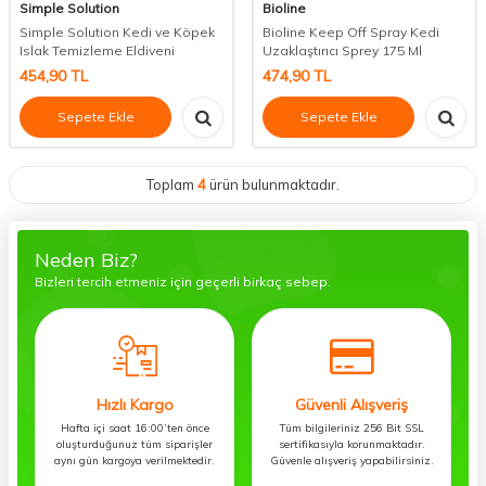
Simple Solution
Bioline
Simple Solution Kedi ve Köpek
Bioline Keep Off Spray Kedi
Islak Temizleme Eldiveni
Uzaklaştırıcı Sprey 175 Ml
454,90
TL
474,90
TL
Sepete Ekle
Sepete Ekle
Toplam
4
ürün bulunmaktadır.
Neden Biz?
Bizleri tercih etmeniz için geçerli birkaç sebep.
Hızlı Kargo
Güvenli Alışveriş
Hafta içi saat 16:00’ten önce
Tüm bilgileriniz 256 Bit SSL
oluşturduğunuz tüm siparişler
sertifikasıyla korunmaktadır.
aynı gün kargoya verilmektedir.
Güvenle alışveriş yapabilirsiniz.