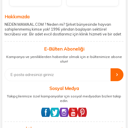
Hakkımızda
NEDEN MAMAAL.COM ? Neden mi? Şirket bünyesinde hayvan
sahiplenmemiş kimse yok! 1996 yılından başlayan sektörel
tecrübesi var. Bir adet evcil dostlarımız için klinik hizmeti ve bir adet
showroom ile kedi, köpek ve diğer türden dostlarımıza hizmet
vermektedir. 5206 metre kare alanda içerisinde kargo firmasının
E-Bülten Aboneliği
mobil şubesi ile tüketicilerine en hızlı ve güvenilir teslimatı garanti
etmektedir. Havale-EFT ve kredi kartı gibi ödeme seçenekleri ile
Kampanya ve yeniliklerden haberdar olmak için e-bültenimize abone
müşterilerini ödeme hususunda imkan sağlamıştır. Sosyal
olun!
sorumluluğu kesinlikle es geçmeyerek, mamaal.com üzerinden satışı
yapılan her ürün için sokak hayvanlarına aylık ve düzenli olarak
bağış işlemi gerçekleştirmektedir.
Sosyal Medya
Takipçilerimize özel kampanyalar için sosyal medyadan bizleri takip
edin.