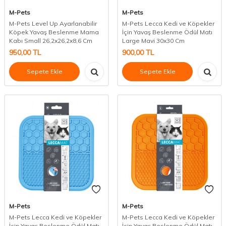
M-Pets
M-Pets
M-Pets Level Up Ayarlanabilir
M-Pets Lecca Kedi ve Köpekler
Köpek Yavaş Beslenme Mama
İçin Yavaş Beslenme Ödül Matı
Kabı Small 26,2x26,2x8,6 Cm
Large Mavi 30x30 Cm
950,00
TL
900,00
TL
Sepete Ekle
Sepete Ekle
M-Pets
M-Pets
M-Pets Lecca Kedi ve Köpekler
M-Pets Lecca Kedi ve Köpekler
İçin Yavaş Beslenme Ödül Matı
İçin Yavaş Beslenme Ödül Matı