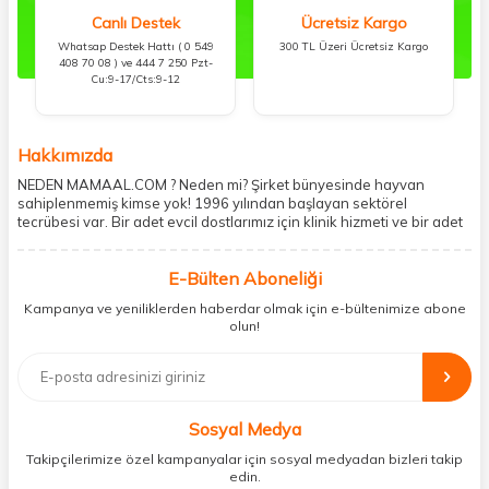
Canlı Destek
Ücretsiz Kargo
Whatsap Destek Hattı ( 0 549
300 TL Üzeri Ücretsiz Kargo
408 70 08 ) ve 444 7 250 Pzt-
Cu:9-17/Cts:9-12
Hakkımızda
NEDEN MAMAAL.COM ? Neden mi? Şirket bünyesinde hayvan
sahiplenmemiş kimse yok! 1996 yılından başlayan sektörel
tecrübesi var. Bir adet evcil dostlarımız için klinik hizmeti ve bir adet
showroom ile kedi, köpek ve diğer türden dostlarımıza hizmet
vermektedir. 5206 metre kare alanda içerisinde kargo firmasının
E-Bülten Aboneliği
mobil şubesi ile tüketicilerine en hızlı ve güvenilir teslimatı garanti
etmektedir. Havale-EFT ve kredi kartı gibi ödeme seçenekleri ile
Kampanya ve yeniliklerden haberdar olmak için e-bültenimize abone
müşterilerini ödeme hususunda imkan sağlamıştır. Sosyal
olun!
sorumluluğu kesinlikle es geçmeyerek, mamaal.com üzerinden satışı
yapılan her ürün için sokak hayvanlarına aylık ve düzenli olarak
bağış işlemi gerçekleştirmektedir.
Sosyal Medya
Takipçilerimize özel kampanyalar için sosyal medyadan bizleri takip
edin.