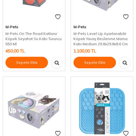
M-Pets
M-Pets
M-Pets On The Road Katlanır
M-Pets Level Up Ayarlanabilir
Köpek Seyahat Su Kabı Turuncu
Köpek Yavaş Beslenme Mama
550 Ml
Kabı Medium 29,8x29,8x8,6 Cm
450,00
TL
1.100,00
TL
Sepete Ekle
Sepete Ekle