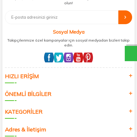
olun!
sorumluluğu kesinlikle es geçmeyerek, mamaal.com üzerinden satışı
yapılan her ürün için sokak hayvanlarına aylık ve düzenli olarak
bağış işlemi gerçekleştirmektedir.
Sosyal Medya
Takipçilerimize özel kampanyalar için sosyal medyadan bizleri takip
edin.
HIZLI ERİŞİM
ÖNEMLİ BİLGİLER
KATEGORİLER
Adres & İletişim