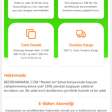
Hafta içi saat 16:00’ten önce
Tüm bilgileriniz 256 Bit SSL
oluşturduğunuz tüm siparişler
sertifikasıyla korunmaktadır.
aynı gün kargoya verilmektedir.
Güvenle alışveriş yapabilirsiniz.
Canlı Destek
Ücretsiz Kargo
Whatsap Destek Hattı ( 0 549
300 TL Üzeri Ücretsiz Kargo
408 70 08 ) ve 444 7 250 Pzt-
Cu:9-17/Cts:9-12
Hakkımızda
NEDEN MAMAAL.COM ? Neden mi? Şirket bünyesinde hayvan
sahiplenmemiş kimse yok! 1996 yılından başlayan sektörel
tecrübesi var. Bir adet evcil dostlarımız için klinik hizmeti ve bir adet
showroom ile kedi, köpek ve diğer türden dostlarımıza hizmet
vermektedir. 5206 metre kare alanda içerisinde kargo firmasının
E-Bülten Aboneliği
mobil şubesi ile tüketicilerine en hızlı ve güvenilir teslimatı garanti
etmektedir. Havale-EFT ve kredi kartı gibi ödeme seçenekleri ile
Kampanya ve yeniliklerden haberdar olmak için e-bültenimize abone
müşterilerini ödeme hususunda imkan sağlamıştır. Sosyal