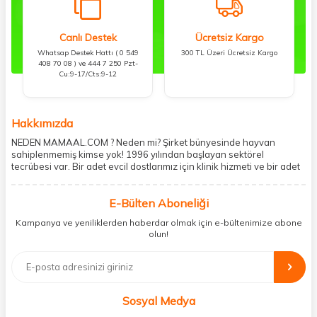
Canlı Destek
Ücretsiz Kargo
Whatsap Destek Hattı ( 0 549
300 TL Üzeri Ücretsiz Kargo
408 70 08 ) ve 444 7 250 Pzt-
Cu:9-17/Cts:9-12
Hakkımızda
NEDEN MAMAAL.COM ? Neden mi? Şirket bünyesinde hayvan
sahiplenmemiş kimse yok! 1996 yılından başlayan sektörel
tecrübesi var. Bir adet evcil dostlarımız için klinik hizmeti ve bir adet
showroom ile kedi, köpek ve diğer türden dostlarımıza hizmet
vermektedir. 5206 metre kare alanda içerisinde kargo firmasının
E-Bülten Aboneliği
mobil şubesi ile tüketicilerine en hızlı ve güvenilir teslimatı garanti
etmektedir. Havale-EFT ve kredi kartı gibi ödeme seçenekleri ile
Kampanya ve yeniliklerden haberdar olmak için e-bültenimize abone
müşterilerini ödeme hususunda imkan sağlamıştır. Sosyal
olun!
sorumluluğu kesinlikle es geçmeyerek, mamaal.com üzerinden satışı
yapılan her ürün için sokak hayvanlarına aylık ve düzenli olarak
bağış işlemi gerçekleştirmektedir.
Sosyal Medya