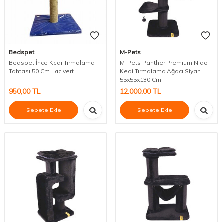
Bedspet
M-Pets
Bedspet İnce Kedi Tırmalama
M-Pets Panther Premium Nido
Tahtası 50 Cm Lacivert
Kedi Tırmalama Ağacı Siyah
55x55x130 Cm
950,00
TL
12.000,00
TL
Sepete Ekle
Sepete Ekle