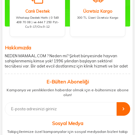
Canlı Destek
Ücretsiz Kargo
Whatsap Destek Hattı ( 0 549
300 TL Üzeri Ücretsiz Kargo
408 70 08 ) ve 444 7 250 Pzt-
Cu:9-17/Cts:9-12
Hakkımızda
NEDEN MAMAAL.COM ? Neden mi? Şirket bünyesinde hayvan
sahiplenmemiş kimse yok! 1996 yılından başlayan sektörel
tecrübesi var. Bir adet evcil dostlarımız için klinik hizmeti ve bir adet
showroom ile kedi, köpek ve diğer türden dostlarımıza hizmet
vermektedir. 5206 metre kare alanda içerisinde kargo firmasının
E-Bülten Aboneliği
mobil şubesi ile tüketicilerine en hızlı ve güvenilir teslimatı garanti
etmektedir. Havale-EFT ve kredi kartı gibi ödeme seçenekleri ile
Kampanya ve yeniliklerden haberdar olmak için e-bültenimize abone
müşterilerini ödeme hususunda imkan sağlamıştır. Sosyal
olun!
sorumluluğu kesinlikle es geçmeyerek, mamaal.com üzerinden satışı
yapılan her ürün için sokak hayvanlarına aylık ve düzenli olarak
bağış işlemi gerçekleştirmektedir.
Sosyal Medya
Takipçilerimize özel kampanyalar için sosyal medyadan bizleri takip