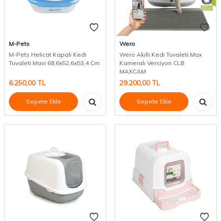
M-Pets
Wero
M-Pets Helicat Kapalı Kedi
Wero Akıllı Kedi Tuvaleti Max
Tuvaleti Mavi 68,6x52,6x53,4 Cm
Kameralı Versiyon CLB
MAXCAM
6.250,00
TL
29.200,00
TL
Sepete Ekle
Sepete Ekle