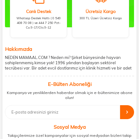
Canlı Destek
Ücretsiz Kargo
Whatsap Destek Hattı ( 0 549
300 TL Üzeri Ücretsiz Kargo
408 70 08 ) ve 444 7 250 Pzt-
Cu:9-17/Cts:9-12
Hakkımızda
NEDEN MAMAAL.COM ? Neden mi? Şirket bünyesinde hayvan
sahiplenmemiş kimse yok! 1996 yılından başlayan sektörel
tecrübesi var. Bir adet evcil dostlarımız için klinik hizmeti ve bir adet
showroom ile kedi, köpek ve diğer türden dostlarımıza hizmet
vermektedir. 5206 metre kare alanda içerisinde kargo firmasının
E-Bülten Aboneliği
mobil şubesi ile tüketicilerine en hızlı ve güvenilir teslimatı garanti
etmektedir. Havale-EFT ve kredi kartı gibi ödeme seçenekleri ile
Kampanya ve yeniliklerden haberdar olmak için e-bültenimize abone
müşterilerini ödeme hususunda imkan sağlamıştır. Sosyal
olun!
sorumluluğu kesinlikle es geçmeyerek, mamaal.com üzerinden satışı
yapılan her ürün için sokak hayvanlarına aylık ve düzenli olarak
bağış işlemi gerçekleştirmektedir.
Sosyal Medya
Takipçilerimize özel kampanyalar için sosyal medyadan bizleri takip