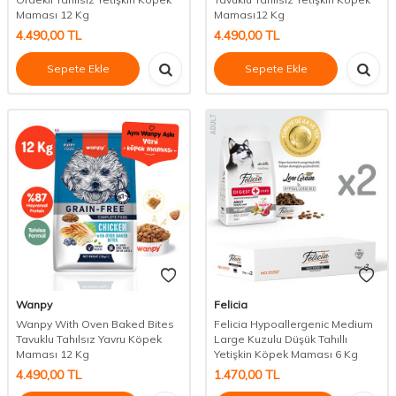
Maması 12 Kg
Maması12 Kg
4.490,00
TL
4.490,00
TL
Sepete Ekle
Sepete Ekle
Wanpy
Felicia
Wanpy With Oven Baked Bites
Felicia Hypoallergenic Medium
Tavuklu Tahılsız Yavru Köpek
Large Kuzulu Düşük Tahıllı
Maması 12 Kg
Yetişkin Köpek Maması 6 Kg
4.490,00
TL
1.470,00
TL