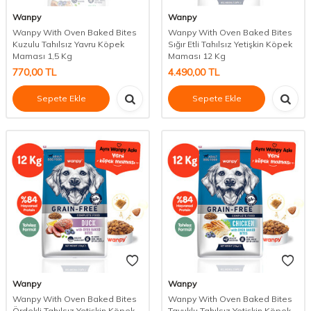
Wanpy
Wanpy
Wanpy With Oven Baked Bites
Wanpy With Oven Baked Bites
Kuzulu Tahılsız Yavru Köpek
Sığır Etli Tahılsız Yetişkin Köpek
Maması 1,5 Kg
Maması 12 Kg
770,00
TL
4.490,00
TL
Sepete Ekle
Sepete Ekle
Wanpy
Wanpy
Wanpy With Oven Baked Bites
Wanpy With Oven Baked Bites
Ördekli Tahılsız Yetişkin Köpek
Tavuklu Tahılsız Yetişkin Köpek