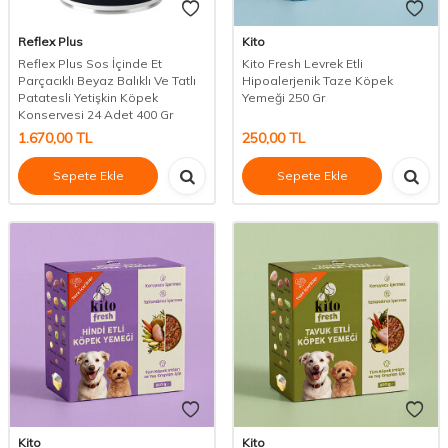
Reflex Plus
Kito
Reflex Plus Sos İçinde Et
Kito Fresh Levrek Etli
Parçacıklı Beyaz Balıklı Ve Tatlı
Hipoalerjenik Taze Köpek
Patatesli Yetişkin Köpek
Yemeği 250 Gr
Konservesi 24 Adet 400 Gr
1.670,00
TL
250,00
TL
Sepete Ekle
Sepete Ekle
Kito
Kito