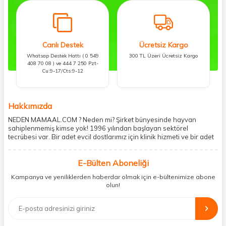
Canlı Destek
Ücretsiz Kargo
Whatsap Destek Hattı ( 0 549
300 TL Üzeri Ücretsiz Kargo
408 70 08 ) ve 444 7 250 Pzt-
Cu:9-17/Cts:9-12
Hakkımızda
NEDEN MAMAAL.COM ? Neden mi? Şirket bünyesinde hayvan
sahiplenmemiş kimse yok! 1996 yılından başlayan sektörel
tecrübesi var. Bir adet evcil dostlarımız için klinik hizmeti ve bir adet
showroom ile kedi, köpek ve diğer türden dostlarımıza hizmet
vermektedir. 5206 metre kare alanda içerisinde kargo firmasının
E-Bülten Aboneliği
mobil şubesi ile tüketicilerine en hızlı ve güvenilir teslimatı garanti
etmektedir. Havale-EFT ve kredi kartı gibi ödeme seçenekleri ile
Kampanya ve yeniliklerden haberdar olmak için e-bültenimize abone
müşterilerini ödeme hususunda imkan sağlamıştır. Sosyal
olun!
sorumluluğu kesinlikle es geçmeyerek, mamaal.com üzerinden satışı
yapılan her ürün için sokak hayvanlarına aylık ve düzenli olarak
bağış işlemi gerçekleştirmektedir.