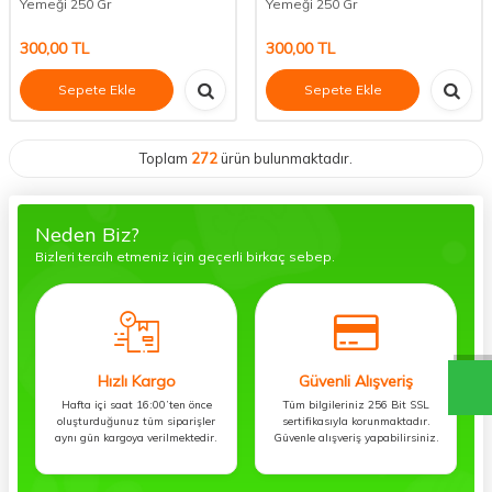
Yemeği 250 Gr
Yemeği 250 Gr
300,00
TL
300,00
TL
Sepete Ekle
Sepete Ekle
Toplam
272
ürün bulunmaktadır.
Neden Biz?
Bizleri tercih etmeniz için geçerli birkaç sebep.
Hızlı Kargo
Güvenli Alışveriş
Hafta içi saat 16:00’ten önce
Tüm bilgileriniz 256 Bit SSL
oluşturduğunuz tüm siparişler
sertifikasıyla korunmaktadır.
aynı gün kargoya verilmektedir.
Güvenle alışveriş yapabilirsiniz.