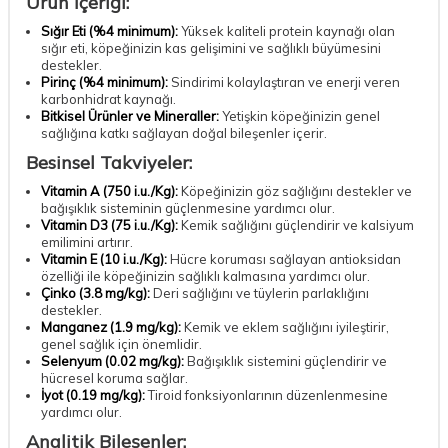
Ürün İçeriği:
Sığır Eti (%4 minimum):
Yüksek kaliteli protein kaynağı olan
sığır eti, köpeğinizin kas gelişimini ve sağlıklı büyümesini
destekler.
Pirinç (%4 minimum):
Sindirimi kolaylaştıran ve enerji veren
karbonhidrat kaynağı.
Bitkisel Ürünler ve Mineraller:
Yetişkin köpeğinizin genel
sağlığına katkı sağlayan doğal bileşenler içerir.
Besinsel Takviyeler:
Vitamin A (750 i.u./Kg):
Köpeğinizin göz sağlığını destekler ve
bağışıklık sisteminin güçlenmesine yardımcı olur.
Vitamin D3 (75 i.u./Kg):
Kemik sağlığını güçlendirir ve kalsiyum
emilimini artırır.
Vitamin E (10 i.u./Kg):
Hücre koruması sağlayan antioksidan
özelliği ile köpeğinizin sağlıklı kalmasına yardımcı olur.
Çinko (3.8 mg/kg):
Deri sağlığını ve tüylerin parlaklığını
destekler.
Manganez (1.9 mg/kg):
Kemik ve eklem sağlığını iyileştirir,
genel sağlık için önemlidir.
Selenyum (0.02 mg/kg):
Bağışıklık sistemini güçlendirir ve
hücresel koruma sağlar.
İyot (0.19 mg/kg):
Tiroid fonksiyonlarının düzenlenmesine
yardımcı olur.
Analitik Bileşenler: