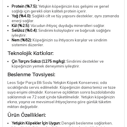
Protein (%7.5):
Yetişkin köpeğinizin kas gelişimi ve genel
sağlığı için gerekli olan kaliteli protein içerir.
Yağ (%4.0):
Sağlıklı cilt ve tüy yapısını destekler, aynı zamanda
enerji sağlar.
Kül (%2.5):
Vücudun ihtiyaç duyduğu mineralleri sağlar.
Selüloz (%0.4):
Sindirimi kolaylaştırır ve bağırsak sağlığını
iyileştirir.
Nem (%82):
Köpeğinizin su ihtiyacını karşılar ve sindirim
sistemini düzenler.
Teknolojik Katkılar:
Çin Tarçını Sakızı (1275 mg/kg):
Sindirimi destekler ve
köpeğinizin yemek deneyimini iyileştirir.
Beslenme Tavsiyesi:
Leos Sığır Parça Etli Soslu Yetişkin Köpek Konservesi, oda
sıcaklığında servis edilmelidir. Köpeğinizin daima temiz ve taze
suya erişimi olmalıdır. Konserve açıldıktan sonra buzdolabında
saklanmalı ve 72 saat içinde tüketilmelidir. Yetişkin köpeğinizin
ırkına, yaşına ve mevsimsel ihtiyaçlarına göre günlük tüketim
miktarı değişebilir.
Ürün Özellikleri:
Yetişkin Köpekler İçin Uygun:
Dengeli beslenme sağlarken,