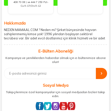
408 70 08 ) ve 444 7 250 Pzt-
Cu:9-17/Cts:9-12
Hakkımızda
NEDEN MAMAAL.COM ? Neden mi? Şirket bünyesinde hayvan
sahiplenmemiş kimse yok! 1996 yılından başlayan sektörel
tecrübesi var. Bir adet evcil dostlarımız için klinik hizmeti ve bir adet
showroom ile kedi, köpek ve diğer türden dostlarımıza hizmet
vermektedir. 5206 metre kare alanda içerisinde kargo firmasının
E-Bülten Aboneliği
mobil şubesi ile tüketicilerine en hızlı ve güvenilir teslimatı garanti
etmektedir. Havale-EFT ve kredi kartı gibi ödeme seçenekleri ile
Kampanya ve yeniliklerden haberdar olmak için e-bültenimize abone
müşterilerini ödeme hususunda imkan sağlamıştır. Sosyal
olun!
sorumluluğu kesinlikle es geçmeyerek, mamaal.com üzerinden satışı
yapılan her ürün için sokak hayvanlarına aylık ve düzenli olarak
bağış işlemi gerçekleştirmektedir.
Sosyal Medya
Takipçilerimize özel kampanyalar için sosyal medyadan bizleri takip
edin.