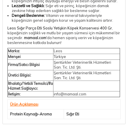
köpeğinizin ihtiyaç duyduğu enerjiyi ve besin öğelerini sunar.
Lezzetli ve Sağlıklı:
Sığır eti ve pirinç, köpeğinizin damak
zevkine hitap ederken sağlıklı bir beslenme sağlar.
Dengeli Beslenme:
Vitamin ve mineral takviyeleriyle
köpeğinizin genel sağlığını korur ve yaşam kalitesini artırır.
Leos Sığır Parça Etli Soslu Yetişkin Köpek Konservesi 400 Gr
,
köpeğinizin sağlıklı ve mutlu bir yaşam sürmesi için mükemmel bir
seçimdir.
mamaal.com
'da hemen sipariş verin ve köpeğinizin
beslenmesine katkıda bulunun!
Marka:
Leos
Menşei
Türkiye
Şentürkler Veterinerlik Hizmetleri
Firma/Satıcı Bilgisi
San. Tic. Ltd. Şti.
Şentürkler Veterinerlik Hizmetleri
Üretici Bilgisi:
San. Tic. Ltd. Şti.
İthalatçı/Yetkili Temsilci/İfa
Hizmet Sağlayıcı:
İletişim:
info@mamaal.com
Ürün Açıklaması
Protein Kaynağı-Aroma
Sığır Eti