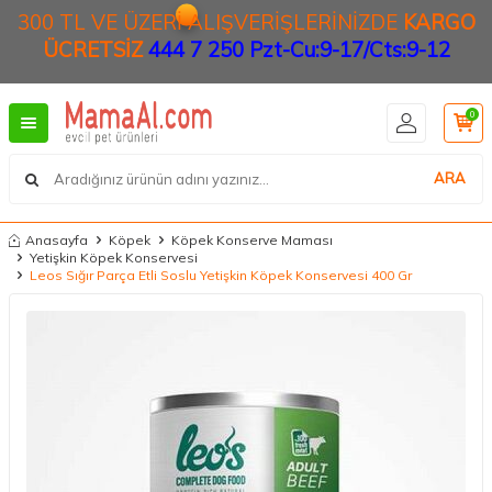
300 TL VE ÜZERİ ALIŞVERİŞLERİNİZDE
KARGO
ÜCRETSİZ
444 7 250 Pzt-Cu:9-17/Cts:9-12
0
ARA
Anasayfa
Köpek
Köpek Konserve Maması
Yetişkin Köpek Konservesi
Leos Sığır Parça Etli Soslu Yetişkin Köpek Konservesi 400 Gr