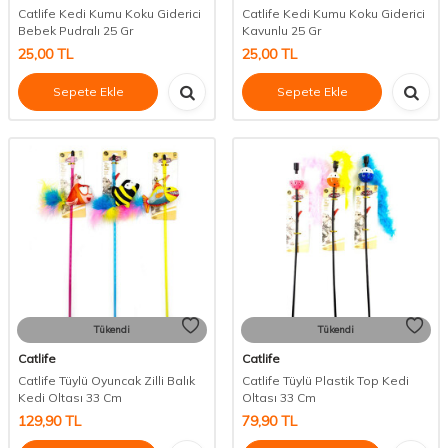
Catlife Kedi Kumu Koku Giderici
Catlife Kedi Kumu Koku Giderici
Bebek Pudralı 25 Gr
Kavunlu 25 Gr
25,00
TL
25,00
TL
Sepete Ekle
Sepete Ekle
Tükendi
Tükendi
Catlife
Catlife
Catlife Tüylü Oyuncak Zilli Balık
Catlife Tüylü Plastik Top Kedi
Kedi Oltası 33 Cm
Oltası 33 Cm
129,90
TL
79,90
TL