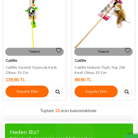
Tükendi
Tükendi
Catlife
Catlife
Catlife Sevimli Oyuncak Kedi
Catlife Naturel Tüylü Top Zilli
Oltası 33 Cm
Kedi Oltası 33 Cm
139,90
TL
89,90
TL
Sepete Ekle
Sepete Ekle
Toplam
10
ürün bulunmaktadır.
Neden Biz?