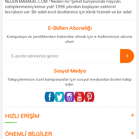
NEDEN MAMAAL.COM ? Neden mi? Şirket bünyesinde hayvan
sahiplenmemiş kimse yok! 1996 yılından başlayan sektörel
tecrübesi var. Bir adet evcil dostlarımız için klinik hizmeti ve bir adet
showroom ile kedi, köpek ve diğer türden dostlarımıza hizmet
vermektedir. 5206 metre kare alanda içerisinde kargo firmasının
E-Bülten Aboneliği
mobil şubesi ile tüketicilerine en hızlı ve güvenilir teslimatı garanti
etmektedir. Havale-EFT ve kredi kartı gibi ödeme seçenekleri ile
Kampanya ve yeniliklerden haberdar olmak için e-bültenimize abone
müşterilerini ödeme hususunda imkan sağlamıştır. Sosyal
olun!
sorumluluğu kesinlikle es geçmeyerek, mamaal.com üzerinden satışı
yapılan her ürün için sokak hayvanlarına aylık ve düzenli olarak
bağış işlemi gerçekleştirmektedir.
Sosyal Medya
Takipçilerimize özel kampanyalar için sosyal medyadan bizleri takip
edin.
HIZLI ERİŞİM
ÖNEMLİ BİLGİLER