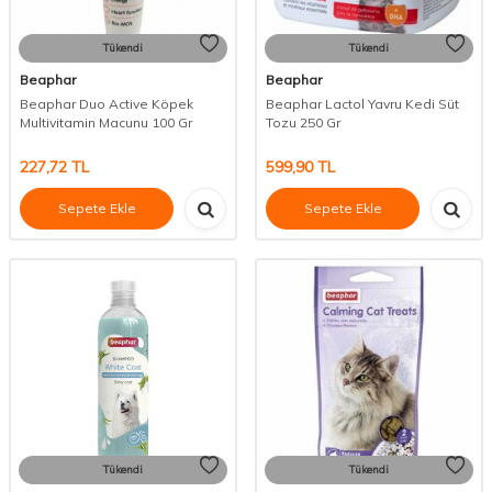
Tükendi
Tükendi
Beaphar
Beaphar
Beaphar Duo Active Köpek
Beaphar Lactol Yavru Kedi Süt
Multivitamin Macunu 100 Gr
Tozu 250 Gr
227,72
TL
599,90
TL
Sepete Ekle
Sepete Ekle
Tükendi
Tükendi