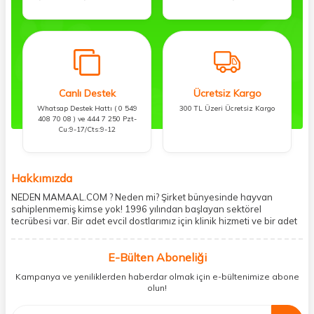
Canlı Destek
Ücretsiz Kargo
Whatsap Destek Hattı ( 0 549
300 TL Üzeri Ücretsiz Kargo
408 70 08 ) ve 444 7 250 Pzt-
Cu:9-17/Cts:9-12
Hakkımızda
NEDEN MAMAAL.COM ? Neden mi? Şirket bünyesinde hayvan
sahiplenmemiş kimse yok! 1996 yılından başlayan sektörel
tecrübesi var. Bir adet evcil dostlarımız için klinik hizmeti ve bir adet
showroom ile kedi, köpek ve diğer türden dostlarımıza hizmet
vermektedir. 5206 metre kare alanda içerisinde kargo firmasının
E-Bülten Aboneliği
mobil şubesi ile tüketicilerine en hızlı ve güvenilir teslimatı garanti
etmektedir. Havale-EFT ve kredi kartı gibi ödeme seçenekleri ile
Kampanya ve yeniliklerden haberdar olmak için e-bültenimize abone
müşterilerini ödeme hususunda imkan sağlamıştır. Sosyal
olun!
sorumluluğu kesinlikle es geçmeyerek, mamaal.com üzerinden satışı
yapılan her ürün için sokak hayvanlarına aylık ve düzenli olarak