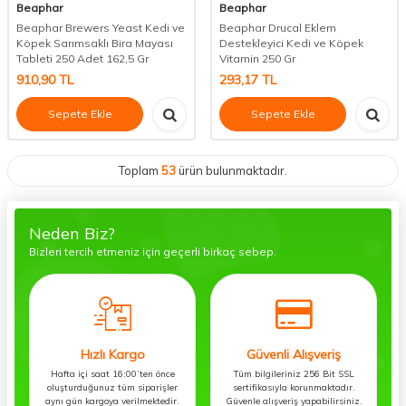
Beaphar
Beaphar
Beaphar Brewers Yeast Kedi ve
Beaphar Drucal Eklem
Köpek Sarımsaklı Bira Mayası
Destekleyici Kedi ve Köpek
Tableti 250 Adet 162,5 Gr
Vitamin 250 Gr
910,90
TL
293,17
TL
Sepete Ekle
Sepete Ekle
Toplam
53
ürün bulunmaktadır.
Neden Biz?
Bizleri tercih etmeniz için geçerli birkaç sebep.
Hızlı Kargo
Güvenli Alışveriş
Hafta içi saat 16:00’ten önce
Tüm bilgileriniz 256 Bit SSL
oluşturduğunuz tüm siparişler
sertifikasıyla korunmaktadır.
aynı gün kargoya verilmektedir.
Güvenle alışveriş yapabilirsiniz.