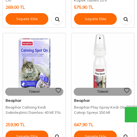
Cm
Köpek Tableti 20'li
269,00
TL
575,90
TL
Sepete Ekle
Sepete Ekle
Tükendi
Tükendi
Beaphar
Beaphar
Beaphar Calming Kedi
Beaphar Play Spray Kedi Otu
Sakinleştirici Damlası 40 Ml 3'lü
Catnip Spreyi 150 Ml
259,90
TL
647,90
TL
Sepete Ekle
Sepete Ekle