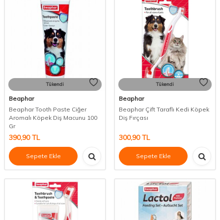
Tükendi
Tükendi
Beaphar
Beaphar
Beaphar Tooth Paste Ciğer
Beaphar Çift Taraflı Kedi Köpek
Aromalı Köpek Diş Macunu 100
Diş Fırçası
Gr
390,90
TL
300,90
TL
Sepete Ekle
Sepete Ekle