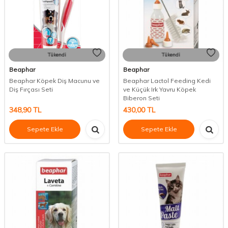
Tükendi
Tükendi
Beaphar
Beaphar
Beaphar Köpek Diş Macunu ve
Beaphar Lactol Feeding Kedi
Diş Fırçası Seti
ve Küçük Irk Yavru Köpek
Biberon Seti
348,90
TL
430,00
TL
Sepete Ekle
Sepete Ekle