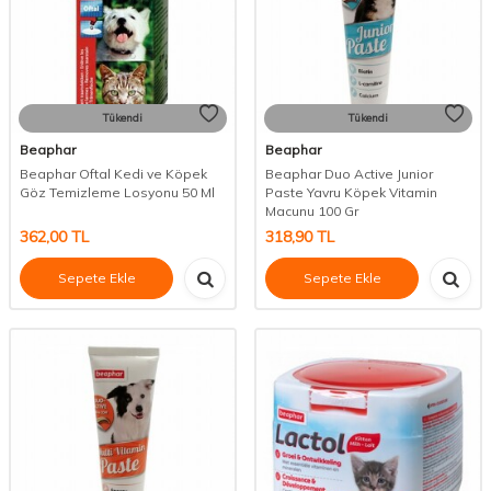
Tükendi
Tükendi
Beaphar
Beaphar
Beaphar Oftal Kedi ve Köpek
Beaphar Duo Active Junior
Göz Temizleme Losyonu 50 Ml
Paste Yavru Köpek Vitamin
Macunu 100 Gr
362,00
TL
318,90
TL
Sepete Ekle
Sepete Ekle