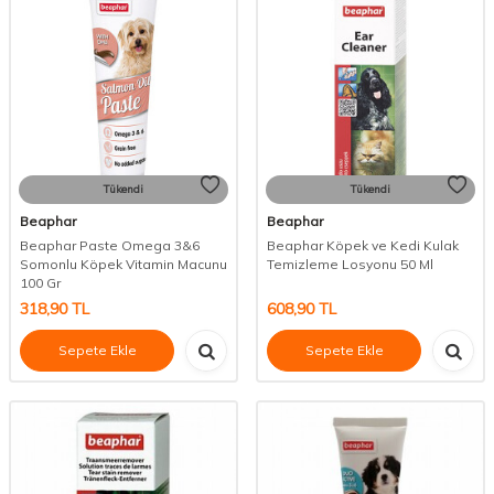
Tükendi
Tükendi
Beaphar
Beaphar
Beaphar Paste Omega 3&6
Beaphar Köpek ve Kedi Kulak
Somonlu Köpek Vitamin Macunu
Temizleme Losyonu 50 Ml
100 Gr
318,90
TL
608,90
TL
Sepete Ekle
Sepete Ekle