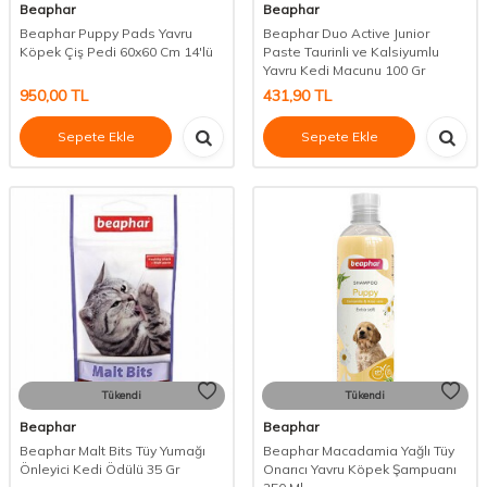
Beaphar
Beaphar
Beaphar Puppy Pads Yavru
Beaphar Duo Active Junior
Köpek Çiş Pedi 60x60 Cm 14'lü
Paste Taurinli ve Kalsiyumlu
Yavru Kedi Macunu 100 Gr
950,00
TL
431,90
TL
Sepete Ekle
Sepete Ekle
Tükendi
Tükendi
Beaphar
Beaphar
Beaphar Malt Bits Tüy Yumağı
Beaphar Macadamia Yağlı Tüy
Önleyici Kedi Ödülü 35 Gr
Onarıcı Yavru Köpek Şampuanı