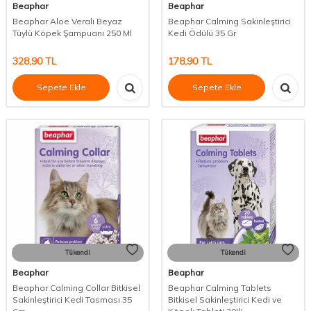
Beaphar
Beaphar
Beaphar Aloe Veralı Beyaz
Beaphar Calming Sakinleştirici
Tüylü Köpek Şampuanı 250 Ml
Kedi Ödülü 35 Gr
328,90
TL
178,90
TL
Sepete Ekle
Sepete Ekle
Tükendi
Tükendi
Beaphar
Beaphar
Beaphar Calming Collar Bitkisel
Beaphar Calming Tablets
Sakinleştirici Kedi Tasması 35
Bitkisel Sakinleştirici Kedi ve