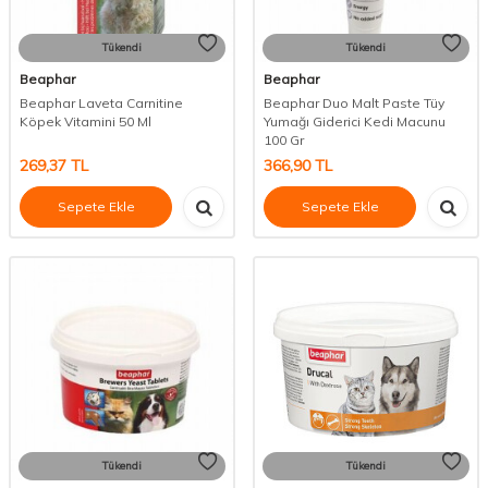
Tükendi
Tükendi
Beaphar
Beaphar
Beaphar Laveta Carnitine
Beaphar Duo Malt Paste Tüy
Köpek Vitamini 50 Ml
Yumağı Giderici Kedi Macunu
100 Gr
269,37
TL
366,90
TL
Sepete Ekle
Sepete Ekle
Tükendi
Tükendi