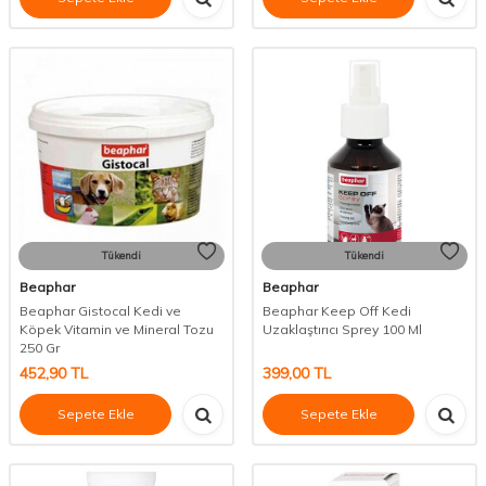
Tükendi
Tükendi
Beaphar
Beaphar
Beaphar Gistocal Kedi ve
Beaphar Keep Off Kedi
Köpek Vitamin ve Mineral Tozu
Uzaklaştırıcı Sprey 100 Ml
250 Gr
452,90
TL
399,00
TL
Sepete Ekle
Sepete Ekle