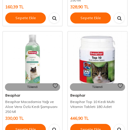
250 Ml
160,39
TL
328,90
TL
Sepete Ekle
Sepete Ekle
Tükendi
Tükendi
Beaphar
Beaphar
Beaphar Macadamia Yağı ve
Beaphar Top 10 Kedi Multi
Aloe Vera Özlü Kedi Şampuanı
Vitamin Tableti 180 Adet
250 Ml
330,00
TL
446,90
TL
Sepete Ekle
Sepete Ekle