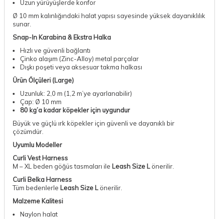
Uzun yürüyüşlerde konfor
Ø 10 mm kalınlığındaki halat yapısı sayesinde yüksek dayanıklılık
sunar.
Snap-In Karabina & Ekstra Halka
Hızlı ve güvenli bağlantı
Çinko alaşım (Zinc-Alloy) metal parçalar
Dışkı poşeti veya aksesuar takma halkası
Ürün Ölçüleri (Large)
Uzunluk: 2,0 m (1,2 m’ye ayarlanabilir)
Çap: Ø 10 mm
80 kg’a kadar köpekler için uygundur
Büyük ve güçlü ırk köpekler için güvenli ve dayanıklı bir
çözümdür.
Uyumlu Modeller
Curli Vest Harness
M – XL beden göğüs tasmaları ile
Leash Size L
önerilir.
Curli Belka Harness
Tüm bedenlerle
Leash Size L
önerilir.
Malzeme Kalitesi
Naylon halat