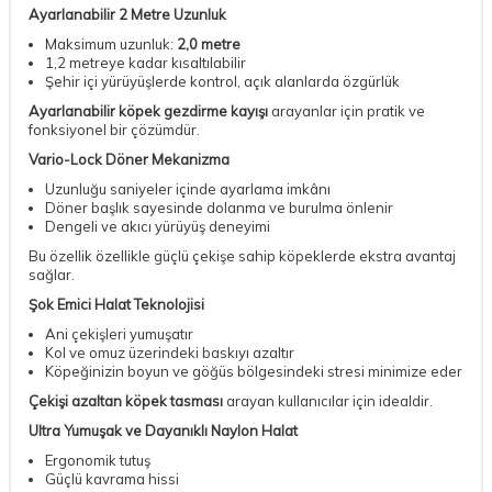
Ayarlanabilir 2 Metre Uzunluk
Maksimum uzunluk:
2,0 metre
1,2 metreye kadar kısaltılabilir
Şehir içi yürüyüşlerde kontrol, açık alanlarda özgürlük
Ayarlanabilir köpek gezdirme kayışı
arayanlar için pratik ve
fonksiyonel bir çözümdür.
Vario-Lock Döner Mekanizma
Uzunluğu saniyeler içinde ayarlama imkânı
Döner başlık sayesinde dolanma ve burulma önlenir
Dengeli ve akıcı yürüyüş deneyimi
Bu özellik özellikle güçlü çekişe sahip köpeklerde ekstra avantaj
sağlar.
Şok Emici Halat Teknolojisi
Ani çekişleri yumuşatır
Kol ve omuz üzerindeki baskıyı azaltır
Köpeğinizin boyun ve göğüs bölgesindeki stresi minimize eder
Çekişi azaltan köpek tasması
arayan kullanıcılar için idealdir.
Ultra Yumuşak ve Dayanıklı Naylon Halat
Ergonomik tutuş
Güçlü kavrama hissi