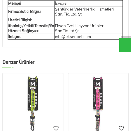
Menşei
İsviçre
Şentürkler Veterinerlik Hizmetleri
Firma/Satıcı Bilgisi
San. Tic. Ltd. Şti.
Üretici Bilgisi:
İthalatçı/Yetkili Temsilci/İfa
Eksen Evcil Hayvan Ürünleri
Hizmet Sağlayıcı:
San.Tic.Ltd.Şti.
İletişim:
info@eksenpet.com
Benzer Ürünler