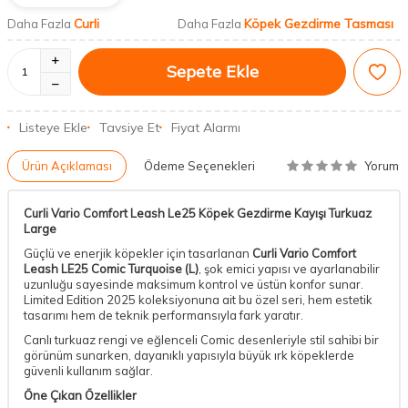
Curli
Köpek Gezdirme Tasması
Daha Fazla
Daha Fazla
Sepete Ekle
Listeye Ekle
Tavsiye Et
Fiyat Alarmı
Yorum
Ürün Açıklaması
Ödeme Seçenekleri
Curli Vario Comfort Leash Le25 Köpek Gezdirme Kayışı Turkuaz
Large
Güçlü ve enerjik köpekler için tasarlanan
Curli Vario Comfort
Leash LE25 Comic Turquoise (L)
, şok emici yapısı ve ayarlanabilir
uzunluğu sayesinde maksimum kontrol ve üstün konfor sunar.
Limited Edition 2025 koleksiyonuna ait bu özel seri, hem estetik
tasarımı hem de teknik performansıyla fark yaratır.
Canlı turkuaz rengi ve eğlenceli Comic desenleriyle stil sahibi bir
görünüm sunarken, dayanıklı yapısıyla büyük ırk köpeklerde
güvenli kullanım sağlar.
Öne Çıkan Özellikler