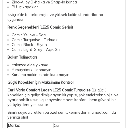
Zinc-Alloy D-halka ve Snap-In kanca
PU uç kapaklar
İsviçre’de tasarlanmıştır ve yüksek kalite standartlarına
uygundur.
Renk Seçenekleri (LE25 Comic Serisi)
Comic Yellow – Sarı
Comic Turquoise – Turkuaz
Comic Black – Siyah
Comic Light-Grey – Açık Gri
Bakım Talimatları
Yalnızca elde yıkama
Yumuşatıcı kullanmayın
Kurutma makinesinde kurutmayın
Güçlü Köpekler İçin Maksimum Kontrol
Curli Vario Comfort Leash LE25 Comic Turquoise (L)
, güçlü
köpekler için geliştirilmiş dayanıklı yapısı, şok emici teknolojisi ve
ayarlanabilir uzunluğu sayesinde hem konforlu hem güvenli bir
yürüyüş deneyimi sunar.
Sınırlı sayıda üretilen bu özel seri tükenmeden mamaal.com’da
yerinizi alın!
Marka:
Curli