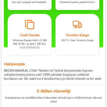
aynı gün kargoya verilmektedir.
Güvenle alışveriş yapabilirsiniz.
Canlı Destek
Ücretsiz Kargo
Whatsap Destek Hattı ( 0 549
300 TL Üzeri Ücretsiz Kargo
408 70 08 ) ve 444 7 250 Pzt-
Cu:9-17/Cts:9-12
Hakkımızda
NEDEN MAMAAL.COM ? Neden mi? Şirket bünyesinde hayvan
sahiplenmemiş kimse yok! 1996 yılından başlayan sektörel
tecrübesi var. Bir adet evcil dostlarımız için klinik hizmeti ve bir adet
showroom ile kedi, köpek ve diğer türden dostlarımıza hizmet
vermektedir. 5206 metre kare alanda içerisinde kargo firmasının
E-Bülten Aboneliği
mobil şubesi ile tüketicilerine en hızlı ve güvenilir teslimatı garanti
etmektedir. Havale-EFT ve kredi kartı gibi ödeme seçenekleri ile
Kampanya ve yeniliklerden haberdar olmak için e-bültenimize abone
müşterilerini ödeme hususunda imkan sağlamıştır. Sosyal
olun!
sorumluluğu kesinlikle es geçmeyerek, mamaal.com üzerinden satışı
yapılan her ürün için sokak hayvanlarına aylık ve düzenli olarak