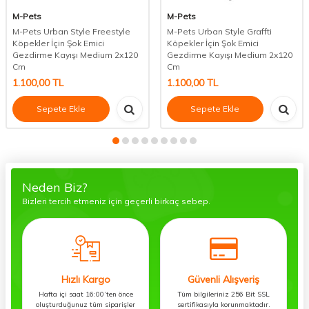
M-Pets
M-Pets
M-Pets Urban Style Freestyle
M-Pets Urban Style Graffti
Köpekler İçin Şok Emici
Köpekler İçin Şok Emici
Gezdirme Kayışı Medium 2x120
Gezdirme Kayışı Medium 2x120
Cm
Cm
1.100,00
TL
1.100,00
TL
Sepete Ekle
Sepete Ekle
Neden Biz?
Bizleri tercih etmeniz için geçerli birkaç sebep.
Hızlı Kargo
Güvenli Alışveriş
Hafta içi saat 16:00’ten önce
Tüm bilgileriniz 256 Bit SSL
oluşturduğunuz tüm siparişler
sertifikasıyla korunmaktadır.