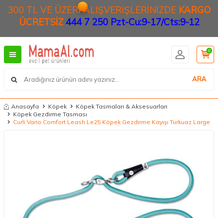
300 TL VE ÜZERİ ALIŞVERİŞLERİNİZDE
KARGO
ÜCRETSİZ
444 7 250 Pzt-Cu:9-17/Cts:9-12
0
ARA
Anasayfa
Köpek
Köpek Tasmaları & Aksesuarları
Köpek Gezdirme Tasması
Curli Vario Comfort Leash Le25 Köpek Gezdirme Kayışı Turkuaz Large