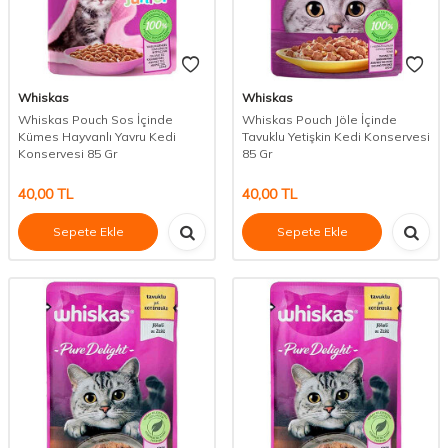
Whiskas
Whiskas
Whiskas Pouch Sos İçinde
Whiskas Pouch Jöle İçinde
Kümes Hayvanlı Yavru Kedi
Tavuklu Yetişkin Kedi Konservesi
Konservesi 85 Gr
85 Gr
40,00
TL
40,00
TL
Sepete Ekle
Sepete Ekle