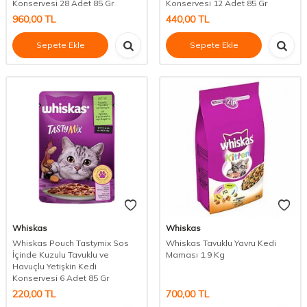
Konservesi 28 Adet 85 Gr
Konservesi 12 Adet 85 Gr
960,00
TL
440,00
TL
Sepete Ekle
Sepete Ekle
Whiskas
Whiskas
Whiskas Pouch Tastymix Sos
Whiskas Tavuklu Yavru Kedi
İçinde Kuzulu Tavuklu ve
Maması 1,9 Kg
Havuçlu Yetişkin Kedi
Konservesi 6 Adet 85 Gr
220,00
TL
700,00
TL