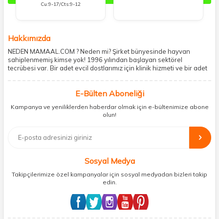
Cu:9-17/Cts:9-12
Hakkımızda
NEDEN MAMAAL.COM ? Neden mi? Şirket bünyesinde hayvan
sahiplenmemiş kimse yok! 1996 yılından başlayan sektörel
tecrübesi var. Bir adet evcil dostlarımız için klinik hizmeti ve bir adet
showroom ile kedi, köpek ve diğer türden dostlarımıza hizmet
vermektedir. 5206 metre kare alanda içerisinde kargo firmasının
E-Bülten Aboneliği
mobil şubesi ile tüketicilerine en hızlı ve güvenilir teslimatı garanti
etmektedir. Havale-EFT ve kredi kartı gibi ödeme seçenekleri ile
Kampanya ve yeniliklerden haberdar olmak için e-bültenimize abone
müşterilerini ödeme hususunda imkan sağlamıştır. Sosyal
olun!
sorumluluğu kesinlikle es geçmeyerek, mamaal.com üzerinden satışı
yapılan her ürün için sokak hayvanlarına aylık ve düzenli olarak
bağış işlemi gerçekleştirmektedir.
Sosyal Medya
Takipçilerimize özel kampanyalar için sosyal medyadan bizleri takip
edin.