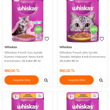
Whiskas
Whiskas
Whiskas Pouch Sos İçinde
Whiskas Pouch Jöle İçinde
Kümes Hayvanlı Yavru Kedi
Tavuklu Yetişkin Kedi Konservesi
Konservesi 28 Adet 85 Gr
28 Adet 85 Gr
960,00
TL
960,00
TL
Sepete Ekle
Sepete Ekle