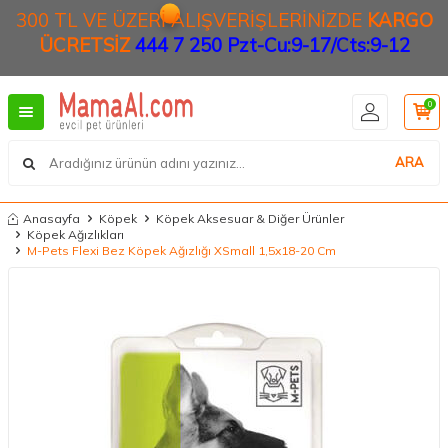
300 TL VE ÜZERİ ALIŞVERİŞLERİNİZDE
KARGO
ÜCRETSİZ
444 7 250 Pzt-Cu:9-17/Cts:9-12
0
ARA
Anasayfa
Köpek
Köpek Aksesuar & Diğer Ürünler
Köpek Ağızlıkları
M-Pets Flexi Bez Köpek Ağızlığı XSmall 1,5x18-20 Cm