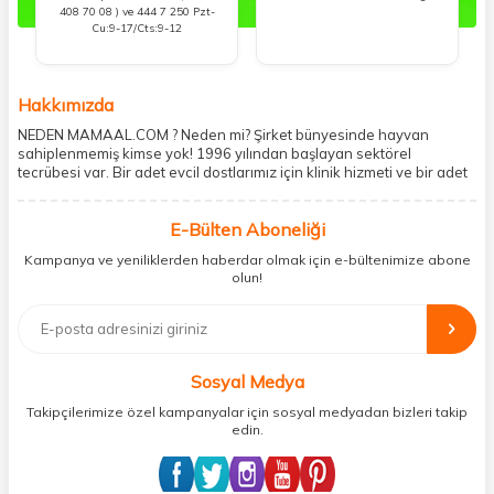
408 70 08 ) ve 444 7 250 Pzt-
Cu:9-17/Cts:9-12
Hakkımızda
NEDEN MAMAAL.COM ? Neden mi? Şirket bünyesinde hayvan
sahiplenmemiş kimse yok! 1996 yılından başlayan sektörel
tecrübesi var. Bir adet evcil dostlarımız için klinik hizmeti ve bir adet
showroom ile kedi, köpek ve diğer türden dostlarımıza hizmet
vermektedir. 5206 metre kare alanda içerisinde kargo firmasının
E-Bülten Aboneliği
mobil şubesi ile tüketicilerine en hızlı ve güvenilir teslimatı garanti
etmektedir. Havale-EFT ve kredi kartı gibi ödeme seçenekleri ile
Kampanya ve yeniliklerden haberdar olmak için e-bültenimize abone
müşterilerini ödeme hususunda imkan sağlamıştır. Sosyal
olun!
sorumluluğu kesinlikle es geçmeyerek, mamaal.com üzerinden satışı
yapılan her ürün için sokak hayvanlarına aylık ve düzenli olarak
bağış işlemi gerçekleştirmektedir.
Sosyal Medya
Takipçilerimize özel kampanyalar için sosyal medyadan bizleri takip
edin.