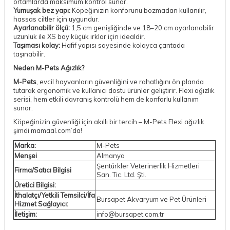
ortamlarda maksimum kontrol sunar.
Yumuşak bez yapı:
Köpeğinizin konforunu bozmadan kullanılır,
hassas ciltler için uygundur.
Ayarlanabilir ölçü:
1,5 cm genişliğinde ve 18–20 cm ayarlanabilir
uzunluk ile XS boy küçük ırklar için idealdir.
Taşıması kolay:
Hafif yapısı sayesinde kolayca çantada
taşınabilir.
Neden M-Pets Ağızlık?
M-Pets
, evcil hayvanların güvenliğini ve rahatlığını ön planda
tutarak ergonomik ve kullanıcı dostu ürünler geliştirir. Flexi ağızlık
serisi, hem etkili davranış kontrolü hem de konforlu kullanım
sunar.
Köpeğinizin güvenliği için akıllı bir tercih – M-Pets Flexi ağızlık
şimdi mamaal.com’da!
Marka:
M-Pets
Menşei
Almanya
Şentürkler Veterinerlik Hizmetleri
Firma/Satıcı Bilgisi
San. Tic. Ltd. Şti.
Üretici Bilgisi:
İthalatçı/Yetkili Temsilci/İfa
Bursapet Akvaryum ve Pet Ürünleri
Hizmet Sağlayıcı:
İletişim:
info@bursapet.com.tr