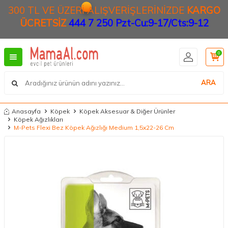
300 TL VE ÜZERİ ALIŞVERİŞLERİNİZDE
KARGO
ÜCRETSİZ
444 7 250 Pzt-Cu:9-17/Cts:9-12
0
ARA
Anasayfa
Köpek
Köpek Aksesuar & Diğer Ürünler
Köpek Ağızlıkları
M-Pets Flexi Bez Köpek Ağızlığı Medium 1,5x22-26 Cm