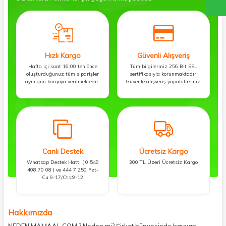
Hızlı Kargo
Güvenli Alışveriş
Hafta içi saat 16:00’ten önce
Tüm bilgileriniz 256 Bit SSL
oluşturduğunuz tüm siparişler
sertifikasıyla korunmaktadır.
aynı gün kargoya verilmektedir.
Güvenle alışveriş yapabilirsiniz.
Canlı Destek
Ücretsiz Kargo
Whatsap Destek Hattı ( 0 549
300 TL Üzeri Ücretsiz Kargo
408 70 08 ) ve 444 7 250 Pzt-
Cu:9-17/Cts:9-12
Hakkımızda
NEDEN MAMAAL.COM ? Neden mi? Şirket bünyesinde hayvan