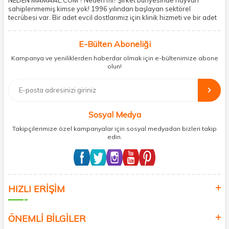
sahiplenmemiş kimse yok! 1996 yılından başlayan sektörel
tecrübesi var. Bir adet evcil dostlarımız için klinik hizmeti ve bir adet
showroom ile kedi, köpek ve diğer türden dostlarımıza hizmet
vermektedir. 5206 metre kare alanda içerisinde kargo firmasının
E-Bülten Aboneliği
mobil şubesi ile tüketicilerine en hızlı ve güvenilir teslimatı garanti
etmektedir. Havale-EFT ve kredi kartı gibi ödeme seçenekleri ile
Kampanya ve yeniliklerden haberdar olmak için e-bültenimize abone
müşterilerini ödeme hususunda imkan sağlamıştır. Sosyal
olun!
sorumluluğu kesinlikle es geçmeyerek, mamaal.com üzerinden satışı
yapılan her ürün için sokak hayvanlarına aylık ve düzenli olarak
bağış işlemi gerçekleştirmektedir.
Sosyal Medya
Takipçilerimize özel kampanyalar için sosyal medyadan bizleri takip
edin.
HIZLI ERİŞİM
ÖNEMLİ BİLGİLER