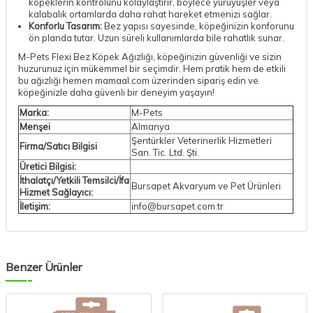
köpeklerin kontrolünü kolaylaştırır, böylece yürüyüşler veya
kalabalık ortamlarda daha rahat hareket etmenizi sağlar.
Konforlu Tasarım:
Bez yapısı sayesinde, köpeğinizin konforunu
ön planda tutar. Uzun süreli kullanımlarda bile rahatlık sunar.
M-Pets Flexi Bez Köpek Ağızlığı, köpeğinizin güvenliği ve sizin
huzurunuz için mükemmel bir seçimdir. Hem pratik hem de etkili
bu ağızlığı hemen mamaal.com üzerinden sipariş edin ve
köpeğinizle daha güvenli bir deneyim yaşayın!
Marka:
M-Pets
Menşei
Almanya
Şentürkler Veterinerlik Hizmetleri
Firma/Satıcı Bilgisi
San. Tic. Ltd. Şti.
Üretici Bilgisi:
İthalatçı/Yetkili Temsilci/İfa
Bursapet Akvaryum ve Pet Ürünleri
Hizmet Sağlayıcı:
İletişim:
info@bursapet.com.tr
Benzer Ürünler