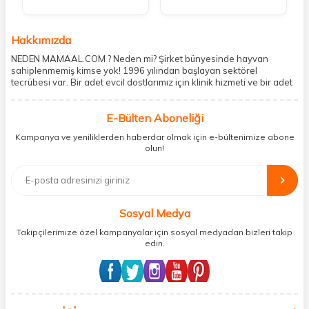
Hakkımızda
NEDEN MAMAAL.COM ? Neden mi? Şirket bünyesinde hayvan
sahiplenmemiş kimse yok! 1996 yılından başlayan sektörel
tecrübesi var. Bir adet evcil dostlarımız için klinik hizmeti ve bir adet
showroom ile kedi, köpek ve diğer türden dostlarımıza hizmet
vermektedir. 5206 metre kare alanda içerisinde kargo firmasının
E-Bülten Aboneliği
mobil şubesi ile tüketicilerine en hızlı ve güvenilir teslimatı garanti
etmektedir. Havale-EFT ve kredi kartı gibi ödeme seçenekleri ile
Kampanya ve yeniliklerden haberdar olmak için e-bültenimize abone
müşterilerini ödeme hususunda imkan sağlamıştır. Sosyal
olun!
sorumluluğu kesinlikle es geçmeyerek, mamaal.com üzerinden satışı
yapılan her ürün için sokak hayvanlarına aylık ve düzenli olarak
bağış işlemi gerçekleştirmektedir.
Sosyal Medya
Takipçilerimize özel kampanyalar için sosyal medyadan bizleri takip
edin.