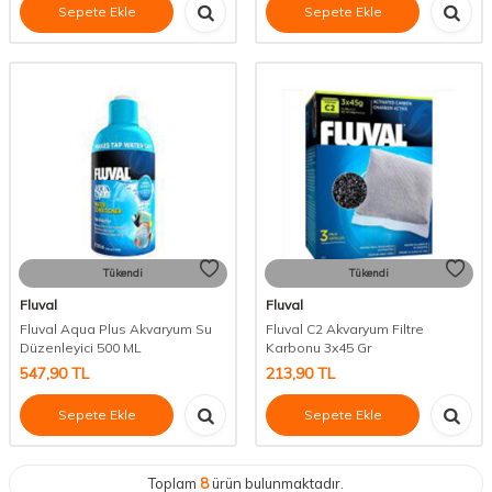
Sepete Ekle
Sepete Ekle
Tükendi
Tükendi
Fluval
Fluval
Fluval Aqua Plus Akvaryum Su
Fluval C2 Akvaryum Filtre
Düzenleyici 500 ML
Karbonu 3x45 Gr
547,90
TL
213,90
TL
Sepete Ekle
Sepete Ekle
Toplam
8
ürün bulunmaktadır.