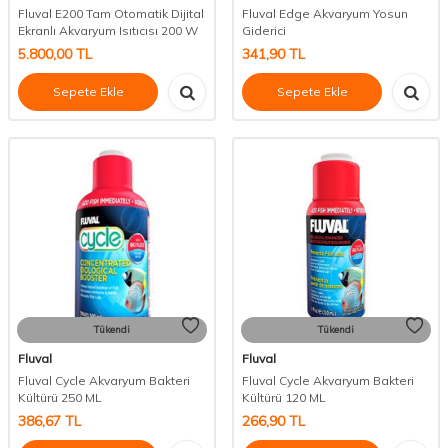
Fluval E200 Tam Otomatik Dijital
Fluval Edge Akvaryum Yosun
Ekranlı Akvaryum Isıtıcısı 200 W
Giderici
5.800,00
TL
341,90
TL
Sepete Ekle
Sepete Ekle
Tükendi
Tükendi
Fluval
Fluval
Fluval Cycle Akvaryum Bakteri
Fluval Cycle Akvaryum Bakteri
Kültürü 250 ML
Kültürü 120 ML
386,67
TL
266,90
TL