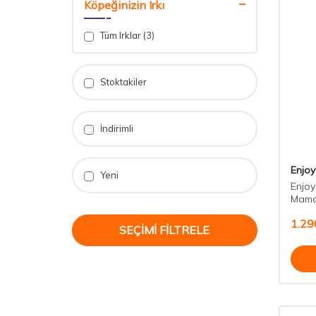
Köpeğinizin Irkı
Tüm Irklar (3)
Stoktakiler
İndirimli
Enjoy
Yeni
Enjoy
Mama
1.29
SEÇIMI FILTRELE