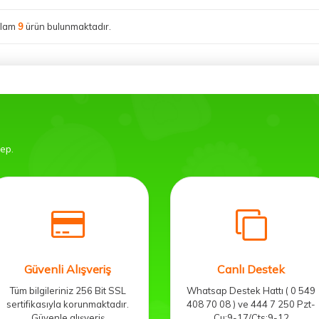
plam
9
ürün bulunmaktadır.
bep.
Güvenli Alışveriş
Canlı Destek
Tüm bilgileriniz 256 Bit SSL
Whatsap Destek Hattı ( 0 549
sertifikasıyla korunmaktadır.
408 70 08 ) ve 444 7 250 Pzt-
Güvenle alışveriş
Cu:9-17/Cts:9-12