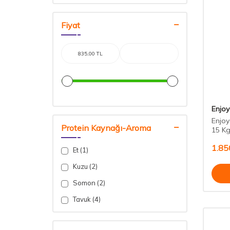
Fiyat
Enjoy
Enjoy
Protein Kaynağı-Aroma
15 K
1.85
Et (1)
Kuzu (2)
Somon (2)
Tavuk (4)