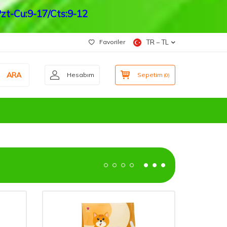
zt-Cu:9-17/Cts:9-12
Favoriler
TR − TL
ARA
Hesabım
Sepetim
(
0
)