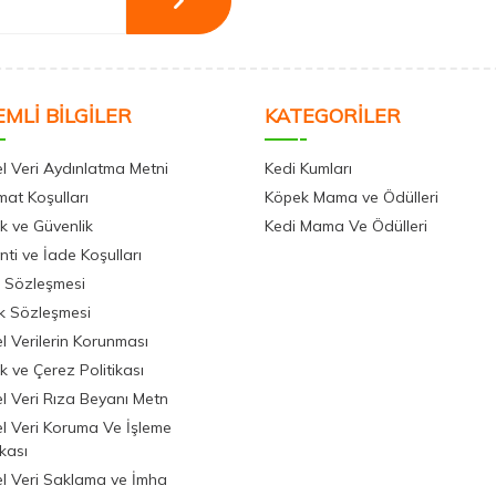
MLİ BİLGİLER
KATEGORİLER
el Veri Aydınlatma Metni
Kedi Kumları
mat Koşulları
Köpek Mama ve Ödülleri
lik ve Güvenlik
Kedi Mama Ve Ödülleri
ti ve İade Koşulları
ş Sözleşmesi
ik Sözleşmesi
el Verilerin Korunması
lik ve Çerez Politikası
el Veri Rıza Beyanı Metn
el Veri Koruma Ve İşleme
ikası
el Veri Saklama ve İmha