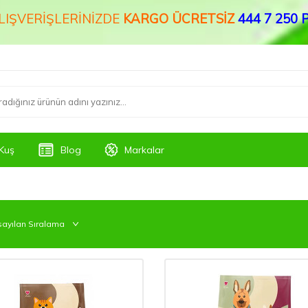
ALIŞVERİŞLERİNİZDE
KARGO ÜCRETSİZ
444 7 250 P
Kuş
Blog
Markalar