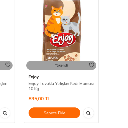
Tükendi
Enjoy
şkin
Enjoy Tavuklu Yetişkin Kedi Maması
10 Kg
835,00
TL
Sepete Ekle