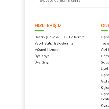
HIZLI ERİŞİM
ÖNE
Hesap (Havale-EFT) Bilgilerimiz
Kişis
Yetkili Satıcı Belgelerimiz
Tesli
Müşteri Hizmetleri
Gizli
Üye Kayıt
Garan
Üye Girişi
Satı
Üyel
Kişis
Gizli
Kişis
Kişis
Polit
Kişis