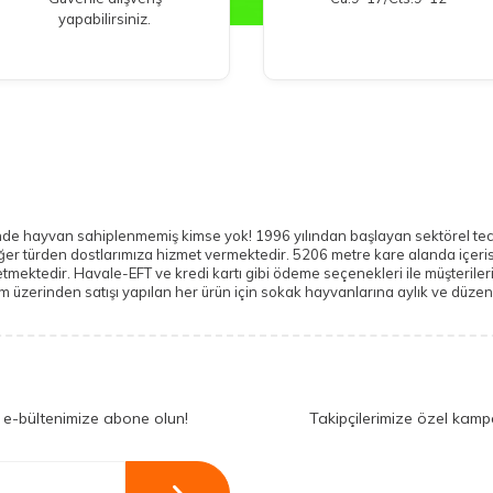
yapabilirsiniz.
ayvan sahiplenmemiş kimse yok! 1996 yılından başlayan sektörel tecrübesi
ğer türden dostlarımıza hizmet vermektedir. 5206 metre kare alanda içeris
nti etmektedir. Havale-EFT ve kredi kartı gibi ödeme seçenekleri ile müşter
zerinden satışı yapılan her ürün için sokak hayvanlarına aylık ve düzenli
 e-bültenimize abone olun!
Takipçilerimize özel kamp