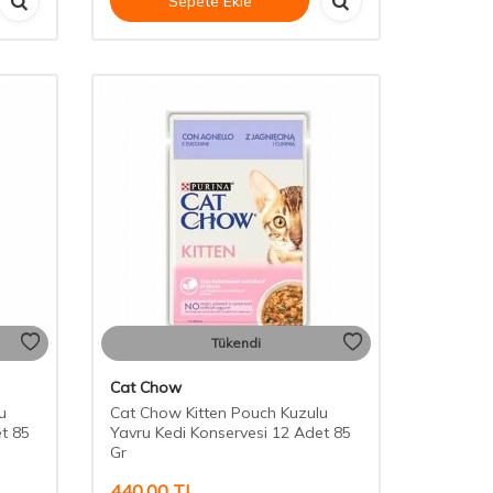
Sepete Ekle
Tükendi
Cat Chow
u
Cat Chow Kitten Pouch Kuzulu
t 85
Yavru Kedi Konservesi 12 Adet 85
Gr
440,00
TL