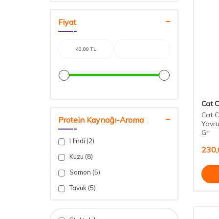
Fiyat
Cat 
Cat C
Protein Kaynağı-Aroma
Yavru
Gr
Hindi (2)
230,
Kuzu (8)
Somon (5)
Tavuk (5)