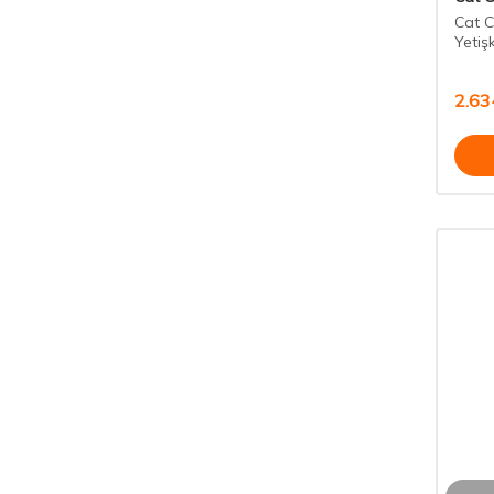
Cat C
Yetiş
2.63