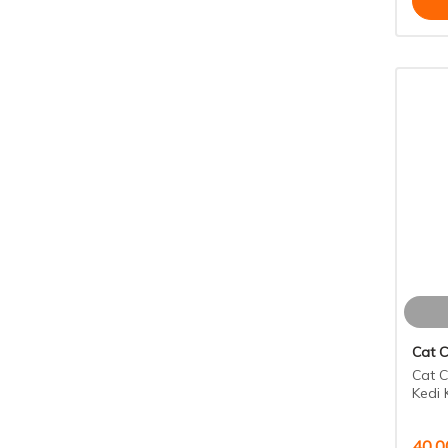
Cat 
Cat C
Kedi 
40,0