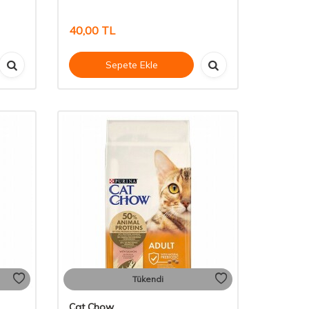
40,00
TL
Sepete Ekle
Tükendi
Cat Chow