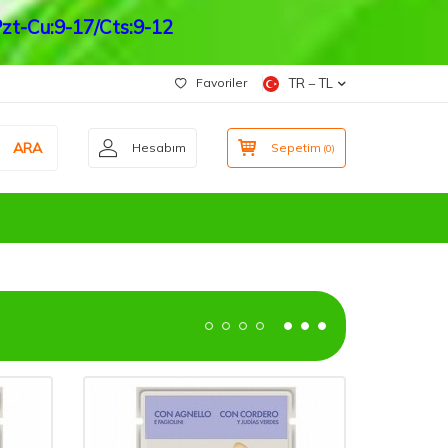
zt-Cu:9-17/Cts:9-12
Favoriler
TR − TL
ARA
Hesabım
Sepetim
(
0
)