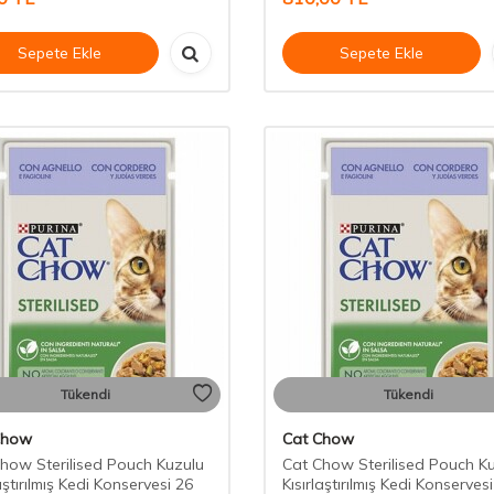
Sepete Ekle
Sepete Ekle
Tükendi
Tükendi
Chow
Cat Chow
how Sterilised Pouch Kuzulu
Cat Chow Sterilised Pouch K
aştırılmış Kedi Konservesi 26
Kısırlaştırılmış Kedi Konserves