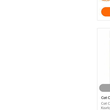
Cat 
Cat C
Kısırl