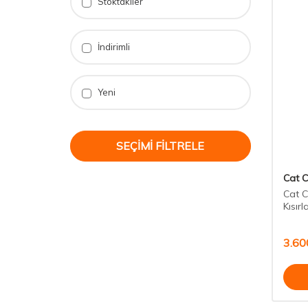
Stoktakiler
İndirimli
Yeni
SEÇIMI FILTRELE
Cat 
Cat C
Kısır
3.60