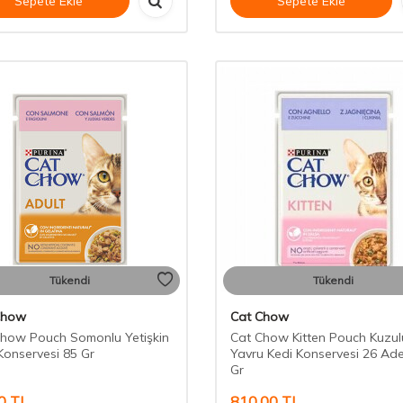
Sepete Ekle
Sepete Ekle
Tükendi
Tükendi
Chow
Cat Chow
how Pouch Somonlu Yetişkin
Cat Chow Kitten Pouch Kuzul
Konservesi 85 Gr
Yavru Kedi Konservesi 26 Ade
Gr
0
TL
810,00
TL