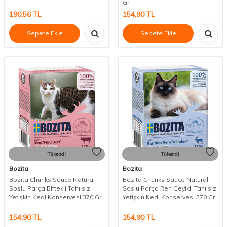
Gr
190,56
TL
154,90
TL
Sepete Ekle
Sepete Ekle
Tükendi
Tükendi
Bozita
Bozita
Bozita Chunks Sauce Natural
Bozita Chunks Sauce Natural
Soslu Parça Biftekli Tahılsız
Soslu Parça Ren Geyikli Tahılsız
Yetişkin Kedi Konservesi 370 Gr
Yetişkin Kedi Konservesi 370 Gr
154,90
TL
154,90
TL