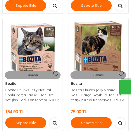
Sepete Ekle
Sepete Ekle
Tükendi
Tükendi
Bozita
Bozita
Bozita Chunks Jelly Natural
Bozita Chunks Jelly Natural Jöle
Soslu Parça Tavuklu Tahılsız
Soslu Parça Geyik Etli Tahılsız
Yetişkin Kedi Konservesi 370 Gr
Yetişkin Kedi Konservesi 370 Gr
154,90
TL
75,00
TL
Sepete Ekle
Sepete Ekle