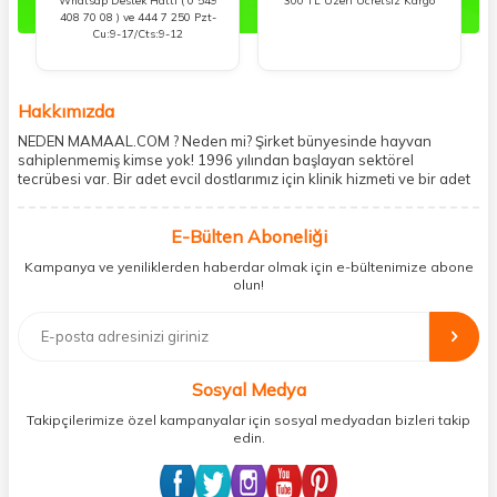
Whatsap Destek Hattı ( 0 549
300 TL Üzeri Ücretsiz Kargo
408 70 08 ) ve 444 7 250 Pzt-
Cu:9-17/Cts:9-12
Hakkımızda
NEDEN MAMAAL.COM ? Neden mi? Şirket bünyesinde hayvan
sahiplenmemiş kimse yok! 1996 yılından başlayan sektörel
tecrübesi var. Bir adet evcil dostlarımız için klinik hizmeti ve bir adet
showroom ile kedi, köpek ve diğer türden dostlarımıza hizmet
vermektedir. 5206 metre kare alanda içerisinde kargo firmasının
E-Bülten Aboneliği
mobil şubesi ile tüketicilerine en hızlı ve güvenilir teslimatı garanti
etmektedir. Havale-EFT ve kredi kartı gibi ödeme seçenekleri ile
Kampanya ve yeniliklerden haberdar olmak için e-bültenimize abone
müşterilerini ödeme hususunda imkan sağlamıştır. Sosyal
olun!
sorumluluğu kesinlikle es geçmeyerek, mamaal.com üzerinden satışı
yapılan her ürün için sokak hayvanlarına aylık ve düzenli olarak
bağış işlemi gerçekleştirmektedir.
Sosyal Medya
Takipçilerimize özel kampanyalar için sosyal medyadan bizleri takip
edin.