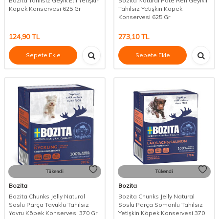
Bozita Tahılsız Geyik Etli Yetişkin
Bozita Natural Pate Ren Geyikli
Köpek Konservesi 625 Gr
Tahılsız Yetişkin Köpek
Konservesi 625 Gr
124,90
TL
273,10
TL
Sepete Ekle
Sepete Ekle
Tükendi
Tükendi
Bozita
Bozita
Bozita Chunks Jelly Natural
Bozita Chunks Jelly Natural
Soslu Parça Tavuklu Tahılsız
Soslu Parça Somonlu Tahılsız
Yavru Köpek Konservesi 370 Gr
Yetişkin Köpek Konservesi 370