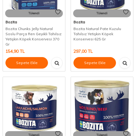
Tükendi
Tükendi
Bozita
Bozita
Bozita Chunks Jelly Natural
Bozita Natural Pate Kuzulu
Soslu Parça Ren Geyikli Tahılsız
Tahılsız Yetişkin Köpek
Yetişkin Köpek Konservesi 370
Konservesi 625 Gr
Gr
154,90
TL
297,00
TL
Sepete Ekle
Sepete Ekle
Tükendi
Tükendi