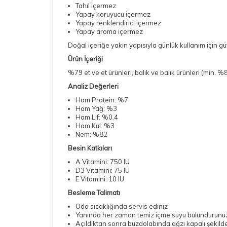
Tahıl içermez
Yapay koruyucu içermez
Yapay renklendirici içermez
Yapay aroma içermez
Doğal içeriğe yakın yapısıyla günlük kullanım için gü
Ürün İçeriği
%79 et ve et ürünleri, balık ve balık ürünleri (min. %
Analiz Değerleri
Ham Protein: %7
Ham Yağ: %3
Ham Lif: %0.4
Ham Kül: %3
Nem: %82
Besin Katkıları
A Vitamini: 750 IU
D3 Vitamini: 75 IU
E Vitamini: 10 IU
Besleme Talimatı
Oda sıcaklığında servis ediniz
Yanında her zaman temiz içme suyu bulundurunu
Açıldıktan sonra buzdolabında ağzı kapalı şekil