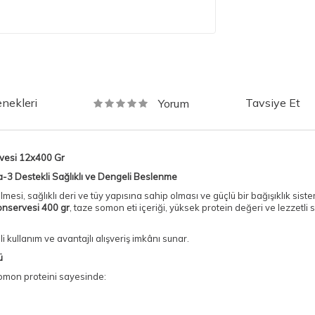
nekleri
Tavsiye Et
Yorum
rvesi 12x400 Gr
a-3 Destekli Sağlıklı ve Dengeli Beslenme
mesi, sağlıklı deri ve tüy yapısına sahip olması ve güçlü bir bağışıklık sist
Konservesi 400 gr
, taze somon eti içeriği, yüksek protein değeri ve lezzetl
kullanım ve avantajlı alışveriş imkânı sunar.
ü
somon proteini sayesinde: