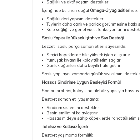
Sağlıklı ve aktif yaşamı destekler
İçeriğinde bulunan doğal
Omega-3 yağ asitleri
ise:
Sağlıklı deri yapısını destekler
Tüylerin daha canlı ve parlak görünmesine katkı 
Kalp sağlığı ve genel vücut fonksiyonlarını deste
Soslu Yapısı ile Yüksek İştah ve Sıvı Desteği
Lezzetli soslu parça somon etleri sayesinde:
Seçici köpeklerde bile yüksek iştah oluşturur
Yumuşak kıvamı ile kolay tüketim sağlar
Günlük öğünleri daha keyifli hale getirir
Soslu yapı aynı zamanda günlük sıvı alımını destekl
Hassas Sindirime Uygun Besleyici Formül
Somon proteini, kolay sindirilebilir yapısıyla hassas 
Bestpet somon etli yaş mama:
Sindirim sistemini destekler
Besin emilimini kolaylaştırır
Hassas mideye sahip köpeklerde rahat tüketim 
Tahılsız ve Katkısız İçerik
Bestpet yaş mama formülü: