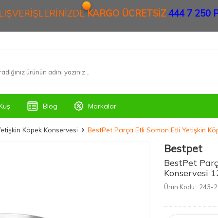
ALIŞVERİŞLERİNİZDE
KARGO ÜCRETSİZ
444 7 250 P
Kuş
Blog
Markalar
etişkin Köpek Konservesi
BestPet Parça Etli Somon Etli Yetişkin K
Bestpet
BestPet Parç
Konservesi 1
Ürün Kodu:
243-2