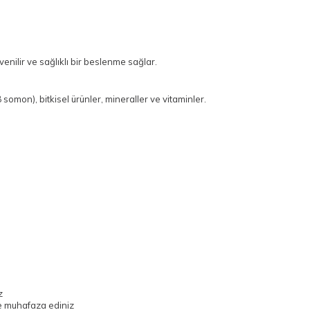
venilir ve sağlıklı bir beslenme sağlar.
8 somon), bitkisel ürünler, mineraller ve vitaminler.
z
de muhafaza ediniz