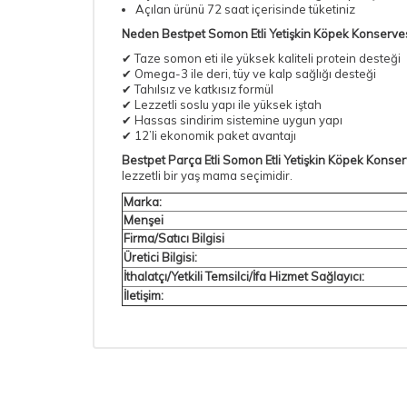
Açılan ürünü 72 saat içerisinde tüketiniz
Neden Bestpet Somon Etli Yetişkin Köpek Konserve
✔ Taze somon eti ile yüksek kaliteli protein desteği
✔ Omega-3 ile deri, tüy ve kalp sağlığı desteği
✔ Tahılsız ve katkısız formül
✔ Lezzetli soslu yapı ile yüksek iştah
✔ Hassas sindirim sistemine uygun yapı
✔ 12’li ekonomik paket avantajı
Bestpet Parça Etli Somon Etli Yetişkin Köpek Konse
lezzetli bir yaş mama seçimidir.
Marka:
Menşei
Firma/Satıcı Bilgisi
Üretici Bilgisi:
İthalatçı/Yetkili Temsilci/İfa Hizmet Sağlayıcı:
İletişim: