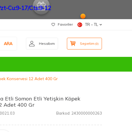
zt-Cu:9-17/Cts:9-12
Favoriler
TR − TL
ARA
Hesabım
Sepetim
(
0
)
öpek Konservesi 12 Adet 400 Gr
a Etli Somon Etli Yetişkin Köpek
2 Adet 400 Gr
0021.03
Barkod:
2430000000263