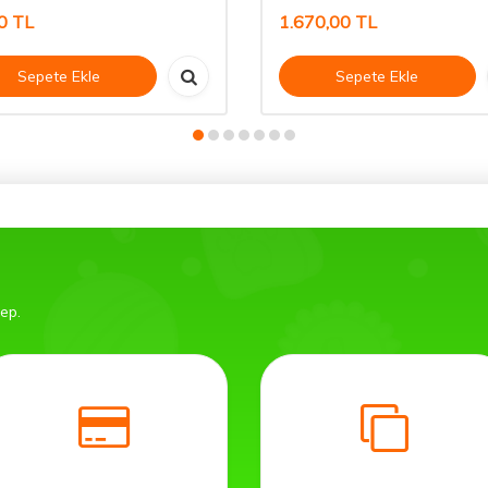
0
TL
1.670,00
TL
Sepete Ekle
Sepete Ekle
bep.