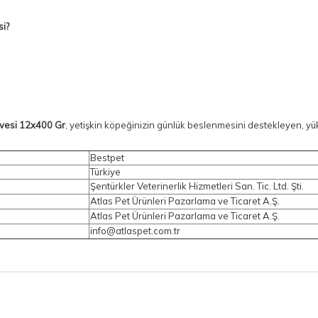
si?
rvesi 12x400 Gr
, yetişkin köpeğinizin günlük beslenmesini destekleyen, 
Bestpet
Türkiye
Şentürkler Veterinerlik Hizmetleri San. Tic. Ltd. Şti.
Atlas Pet Ürünleri Pazarlama ve Ticaret A.Ş.
Atlas Pet Ürünleri Pazarlama ve Ticaret A.Ş.
info@atlaspet.com.tr