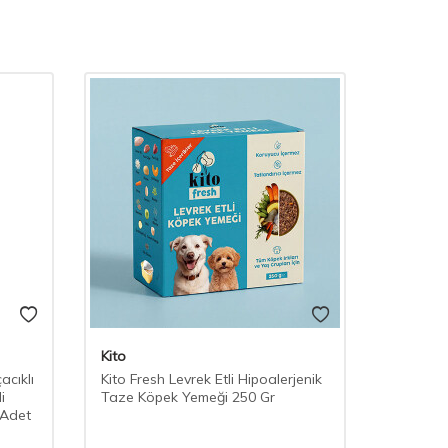
Kito
Kito
acıklı
Kito Fresh Levrek Etli Hipoalerjenik
Kito Fres
i
Taze Köpek Yemeği 250 Gr
Taze Kö
 Adet