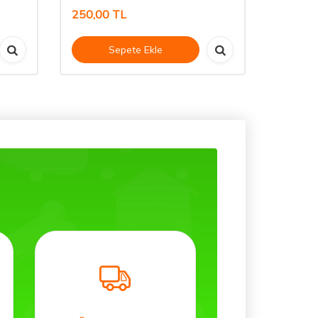
250,00
TL
300,00
Sepete Ekle