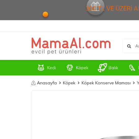
300 TL VE ÜZERİ 
Kedi
Köpek
Balık
Anasayfa
Köpek
Köpek Konserve Maması
Y