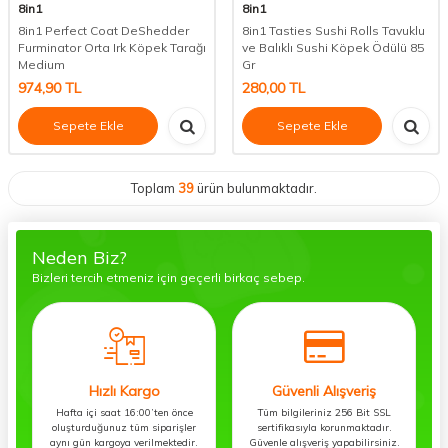
8in1
8in1
8in1 Perfect Coat DeShedder
8in1 Tasties Sushi Rolls Tavuklu
Furminator Orta Irk Köpek Tarağı
ve Balıklı Sushi Köpek Ödülü 85
Medium
Gr
974,90
TL
280,00
TL
Sepete Ekle
Sepete Ekle
Toplam
39
ürün bulunmaktadır.
Neden Biz?
Bizleri tercih etmeniz için geçerli birkaç sebep.
Hızlı Kargo
Güvenli Alışveriş
Hafta içi saat 16:00’ten önce
Tüm bilgileriniz 256 Bit SSL
oluşturduğunuz tüm siparişler
sertifikasıyla korunmaktadır.
aynı gün kargoya verilmektedir.
Güvenle alışveriş yapabilirsiniz.