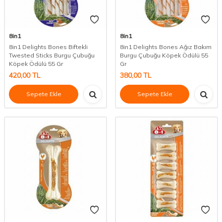
8in1
8in1
8in1 Delights Bones Biftekli
8in1 Delights Bones Ağız Bakım
Twested Sticks Burgu Çubuğu
Burgu Çubuğu Köpek Ödülü 55
Köpek Ödülü 55 Gr
Gr
420,00
TL
380,00
TL
Sepete Ekle
Sepete Ekle