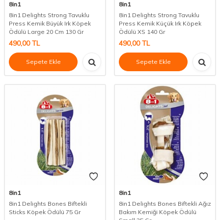
8in1
8in1
8in1 Delights Strong Tavuklu
8in1 Delights Strong Tavuklu
Press Kemik Büyük Irk Köpek
Press Kemik Küçük Irk Köpek
Ödülü Large 20 Cm 130 Gr
Ödülü XS 140 Gr
490,00
TL
490,00
TL
Sepete Ekle
Sepete Ekle
8in1
8in1
8in1 Delights Bones Biftekli
8in1 Delights Bones Biftekli Ağız
Sticks Köpek Ödülü 75 Gr
Bakım Kemiği Köpek Ödülü