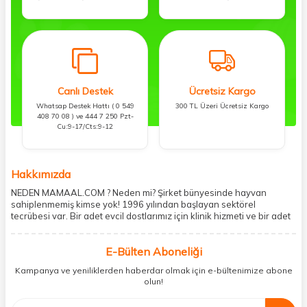
Canlı Destek
Ücretsiz Kargo
Whatsap Destek Hattı ( 0 549
300 TL Üzeri Ücretsiz Kargo
408 70 08 ) ve 444 7 250 Pzt-
Cu:9-17/Cts:9-12
Hakkımızda
NEDEN MAMAAL.COM ? Neden mi? Şirket bünyesinde hayvan
sahiplenmemiş kimse yok! 1996 yılından başlayan sektörel
tecrübesi var. Bir adet evcil dostlarımız için klinik hizmeti ve bir adet
showroom ile kedi, köpek ve diğer türden dostlarımıza hizmet
vermektedir. 5206 metre kare alanda içerisinde kargo firmasının
E-Bülten Aboneliği
mobil şubesi ile tüketicilerine en hızlı ve güvenilir teslimatı garanti
etmektedir. Havale-EFT ve kredi kartı gibi ödeme seçenekleri ile
Kampanya ve yeniliklerden haberdar olmak için e-bültenimize abone
müşterilerini ödeme hususunda imkan sağlamıştır. Sosyal
olun!
sorumluluğu kesinlikle es geçmeyerek, mamaal.com üzerinden satışı
yapılan her ürün için sokak hayvanlarına aylık ve düzenli olarak