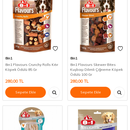
8in1
8in1
8in1 Flavours Crunchy Rolls Kıtır
8in1 Flavours Skewer Bites
Köpek Ödülü 85 Gr
Kuşbaşı Dilimli Çiğneme Köpek
Ödülü 100 Gr
280,00
TL
280,00
TL
Sepete Ekle
Sepete Ekle