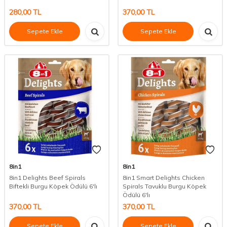
280,00
TL
370,00
TL
Sepete Ekle
Sepete Ekle
8in1
8in1
8in1 Delights Beef Spirals
8in1 Smart Delights Chicken
Biftekli Burgu Köpek Ödülü 6'lı
Spirals Tavuklu Burgu Köpek
Ödülü 6'lı
370,00
TL
370,00
TL
Sepete Ekle
Sepete Ekle