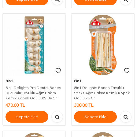
8in1
8in1
8in1 Delights Pro Dental Bones
8in1 Delights Bones Tavuklu
Düğümlü Tavuklu Ağız Bakım
Sticks Ağız Bakım Kemik Köpek
Kemik Köpek Ödülü XS 84 Gr
Ödülü 75 Gr
470,00
TL
300,00
TL
Sepete Ekle
Sepete Ekle