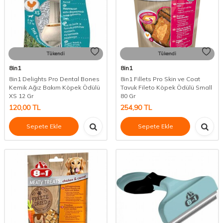
Tükendi
Tükendi
8in1
8in1
8in1 Delights Pro Dental Bones
8in1 Fillets Pro Skin ve Coat
Kemik Ağız Bakım Köpek Ödülü
Tavuk Fileto Köpek Ödülü Small
XS 12 Gr
80 Gr
120,00
TL
254,90
TL
Sepete Ekle
Sepete Ekle