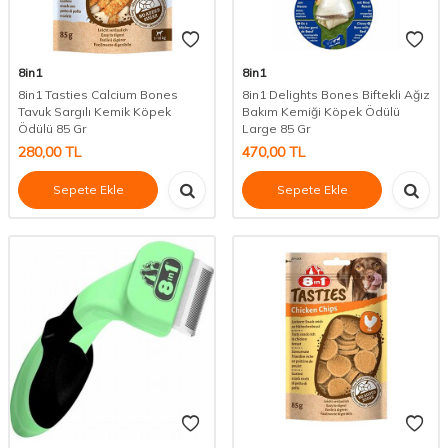
8in1
8in1
8in1 Tasties Calcium Bones
8in1 Delights Bones Biftekli Ağız
Tavuk Sargılı Kemik Köpek
Bakım Kemiği Köpek Ödülü
Ödülü 85 Gr
Large 85 Gr
280,00
TL
470,00
TL
Sepete Ekle
Sepete Ekle