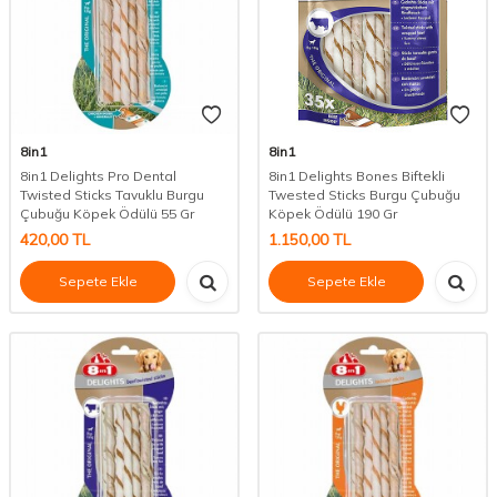
8in1
8in1
8in1 Delights Pro Dental
8in1 Delights Bones Biftekli
Twisted Sticks Tavuklu Burgu
Twested Sticks Burgu Çubuğu
Çubuğu Köpek Ödülü 55 Gr
Köpek Ödülü 190 Gr
420,00
TL
1.150,00
TL
Sepete Ekle
Sepete Ekle