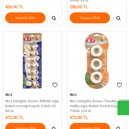
Small 35 Gr
450,00
TL
280,00
TL
Sepete Ekle
Sepete Ekle
8in1
8in1
8in1 Delights Bones Biftekli Ağız
8in1 Delights Bones Tavuklu
Bakım Kemiği Köpek Ödülü XS
Halka Ağız Bakım Kemik Köpek
84 Gr
Ödülü 119 Gr
470,00
TL
470,00
TL
Sepete Ekle
Sepete Ekle