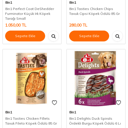
8in1
8in1
8in1 Perfect Coat DeShedder
8in1 Tasties Chicken Chips
Furminator Küçük Irk Köpek
Tavuk Cipsi Köpek Ödülü 85 Gr
Tarağı Small
1.050,00
TL
280,00
TL
Sepete Ekle
Sepete Ekle
8in1
8in1
8in1 Tasties Chicken Fillets
8in1 Delights Duck Spirals
Tavuk Fileto Köpek Ödülü 85 Gr
Ördekli Burgu Köpek Ödülü 6 Lı