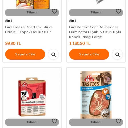
Tükendi
Tükendi
8in1
8in1
8in1 Freeze Dried Tavuklu ve
8in1 Perfect Coat DeShedder
Havuçlu Köpek Ödülü 50 Gr
Furminator Büyük Irk Uzun Tüylü
Köpek Tarağı Large
99,90
TL
1.180,90
TL
Sepete Ekle
Sepete Ekle
Tükendi
Tükendi