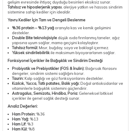
gelişim evresinde ihtiyaç duyduğu besinleri eksiksiz sunar.
Tahılsız ve hipoalerjenik yapısı
, alerjiye yatkın ve hassas sindirim
sistemine sahip kediler için idealdir.
Yavru Kediler İçin Tam ve Dengeli Beslenme
%36 protein – %13 yağ
oranıyla kas ve kemik gelişimini
destekler.
Double Bite teknolojisiyle
düşük ısıda fırınlanmış taneler, ağız
yapısına uyum sağlar, mama geçişini kolaylaştırır.
Tahılsız formül:
Mısır, buğday, soya ve baklagil içermez.
Yüksek sindirilebilirlik
ile maksimum biyoyararlanım sağlar.
Fonksiyonel İçerikler ile Bağışıklık ve Sindirim Desteği
Probiyotik ve Prebiyotikler (FOS & İnulin):
Bağırsak florasını
dengeler, sindirim sistemi sağlığını korur.
Taurin:
Kalp sağlığı ve göz fonksiyonlarını destekler.
Kızılcık, Yucca, Tatlı patates, Balık yağı:
Doğal antioksidanlar ve
vitaminlerle bağışıklık sistemini güçlendirir.
Astragalus, Semizotu, Hindiba, Poria:
Geleneksel bitkisel
içerikler ile genel sağlık desteği sunar.
Analiz Değerleri:
Ham Protein:
%36
Ham Yağ:
%13
Ham Lif:
%3
Ham Kül:
%8