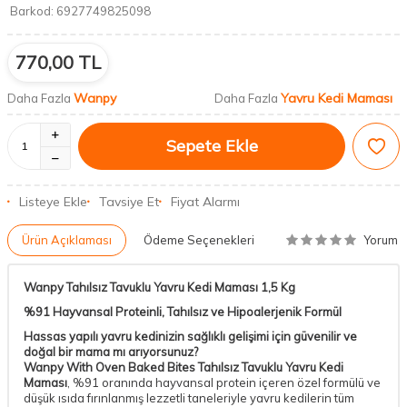
Barkod:
6927749825098
770,00
TL
Wanpy
Yavru Kedi Maması
Daha Fazla
Daha Fazla
Sepete Ekle
Listeye Ekle
Tavsiye Et
Fiyat Alarmı
Yorum
Ürün Açıklaması
Ödeme Seçenekleri
Wanpy Tahılsız Tavuklu Yavru Kedi Maması 1,5 Kg
%91 Hayvansal Proteinli, Tahılsız ve Hipoalerjenik Formül
Hassas yapılı yavru kedinizin sağlıklı gelişimi için güvenilir ve
doğal bir mama mı arıyorsunuz?
Wanpy With Oven Baked Bites Tahılsız Tavuklu Yavru Kedi
Maması
, %91 oranında hayvansal protein içeren özel formülü ve
düşük ısıda fırınlanmış lezzetli taneleriyle yavru kedilerin tüm