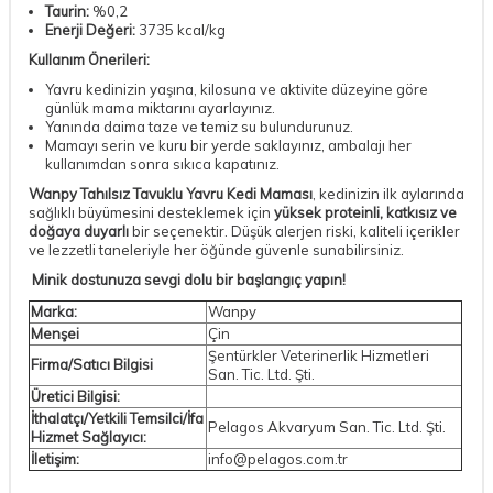
Taurin:
%0,2
Enerji Değeri:
3735 kcal/kg
Kullanım Önerileri:
Yavru kedinizin yaşına, kilosuna ve aktivite düzeyine göre
günlük mama miktarını ayarlayınız.
Yanında daima taze ve temiz su bulundurunuz.
Mamayı serin ve kuru bir yerde saklayınız, ambalajı her
kullanımdan sonra sıkıca kapatınız.
Wanpy Tahılsız Tavuklu Yavru Kedi Maması
, kedinizin ilk aylarında
sağlıklı büyümesini desteklemek için
yüksek proteinli, katkısız ve
doğaya duyarlı
bir seçenektir. Düşük alerjen riski, kaliteli içerikler
ve lezzetli taneleriyle her öğünde güvenle sunabilirsiniz.
Minik dostunuza sevgi dolu bir başlangıç yapın!
Marka:
Wanpy
Menşei
Çin
Şentürkler Veterinerlik Hizmetleri
Firma/Satıcı Bilgisi
San. Tic. Ltd. Şti.
Üretici Bilgisi:
İthalatçı/Yetkili Temsilci/İfa
Pelagos Akvaryum San. Tic. Ltd. Şti.
Hizmet Sağlayıcı:
İletişim:
info@pelagos.com.tr