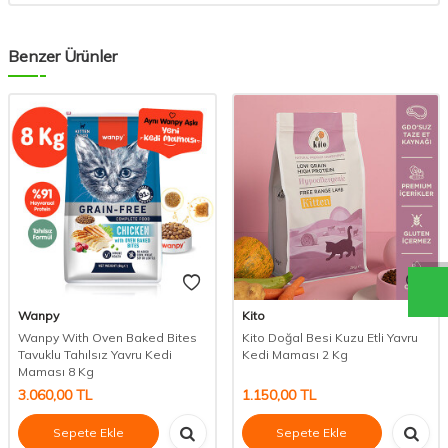
Benzer Ürünler
Wanpy
Kito
Wanpy With Oven Baked Bites
Kito Doğal Besi Kuzu Etli Yavru
Tavuklu Tahılsız Yavru Kedi
Kedi Maması 2 Kg
Maması 8 Kg
3.060,00
TL
1.150,00
TL
Sepete Ekle
Sepete Ekle