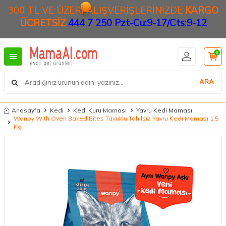
300 TL VE ÜZERİ ALIŞVERİŞLERİNİZDE
KARGO
ÜCRETSİZ
444 7 250 Pzt-Cu:9-17/Cts:9-12
0
ARA
Anasayfa
Kedi
Kedi Kuru Maması
Yavru Kedi Maması
Wanpy With Oven Baked Bites Tavuklu Tahılsız Yavru Kedi Maması 1,5
Kg