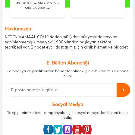
408 70 08 ) ve 444 7 250 Pzt-
Cu:9-17/Cts:9-12
Hakkımızda
NEDEN MAMAAL.COM ? Neden mi? Şirket bünyesinde hayvan
sahiplenmemiş kimse yok! 1996 yılından başlayan sektörel
tecrübesi var. Bir adet evcil dostlarımız için klinik hizmeti ve bir adet
showroom ile kedi, köpek ve diğer türden dostlarımıza hizmet
vermektedir. 5206 metre kare alanda içerisinde kargo firmasının
E-Bülten Aboneliği
mobil şubesi ile tüketicilerine en hızlı ve güvenilir teslimatı garanti
etmektedir. Havale-EFT ve kredi kartı gibi ödeme seçenekleri ile
Kampanya ve yeniliklerden haberdar olmak için e-bültenimize abone
müşterilerini ödeme hususunda imkan sağlamıştır. Sosyal
olun!
sorumluluğu kesinlikle es geçmeyerek, mamaal.com üzerinden satışı
yapılan her ürün için sokak hayvanlarına aylık ve düzenli olarak
bağış işlemi gerçekleştirmektedir.
Sosyal Medya
Takipçilerimize özel kampanyalar için sosyal medyadan bizleri takip
edin.