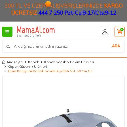
300 TL VE ÜZERİ ALIŞVERİŞLERİNİZDE
KARGO
ÜCRETSİZ
444 7 250 Pzt-Cu:9-17/Cts:9-12
0
ARA
Anasayfa
Köpek
Köpek Sağlık & Bakım Ürünleri
Köpek Güvenlik Ürünleri
Trixie Koruyucu Köpek Gövde Kıyafeti M-L 50 Cm Gri