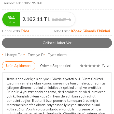
Barkod:
4011905195360
%
4
2.162,11
TL
2.252,20
TL
İndirim
Trixie
Köpek Güvenlik Ürünleri
Daha Fazla
Daha Fazla
Gelince Haber Ver
Listeye Ekle
Tavsiye Et
Fiyat Alarmı
Yorum
Ürün Açıklaması
Ödeme Seçenekleri
Trixie Köpekler İçin Koruyucu Gövde Kıyafeti M-L 50cm GriÖzel
tasarımı ve nefes alan kumaşı sayesinde tüm ameliyatlar sonrası
iyileşme döneminde kullanılabilecek çok kullanışlı ve pratik bir
üründür. Aynı zamanda egzama, deri problemleri vb durumlarda
çok kullanışlıdır. Hem köpeğin hem de sahibinin çok rahat
etmesini sağlar. Elastenli özel pamuklu kumaştan üretilmiştir.
Malzemenin nefes alması sayesinde iyileşme sürecine olumlu
katkı sağlar. Akıntı vb durumlarda yıkanabilir malzeme olması
sebebiyle tekrar tekrar kullanılabilir. Köpeğinizin vücuduna göre