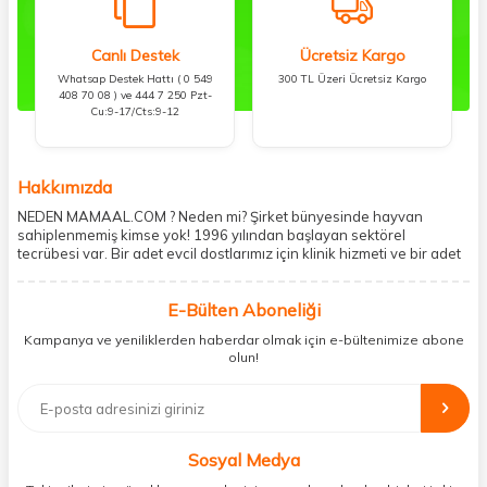
Canlı Destek
Ücretsiz Kargo
Whatsap Destek Hattı ( 0 549
300 TL Üzeri Ücretsiz Kargo
408 70 08 ) ve 444 7 250 Pzt-
Cu:9-17/Cts:9-12
Hakkımızda
NEDEN MAMAAL.COM ? Neden mi? Şirket bünyesinde hayvan
sahiplenmemiş kimse yok! 1996 yılından başlayan sektörel
tecrübesi var. Bir adet evcil dostlarımız için klinik hizmeti ve bir adet
showroom ile kedi, köpek ve diğer türden dostlarımıza hizmet
vermektedir. 5206 metre kare alanda içerisinde kargo firmasının
E-Bülten Aboneliği
mobil şubesi ile tüketicilerine en hızlı ve güvenilir teslimatı garanti
etmektedir. Havale-EFT ve kredi kartı gibi ödeme seçenekleri ile
Kampanya ve yeniliklerden haberdar olmak için e-bültenimize abone
müşterilerini ödeme hususunda imkan sağlamıştır. Sosyal
olun!
sorumluluğu kesinlikle es geçmeyerek, mamaal.com üzerinden satışı
yapılan her ürün için sokak hayvanlarına aylık ve düzenli olarak
bağış işlemi gerçekleştirmektedir.
Sosyal Medya