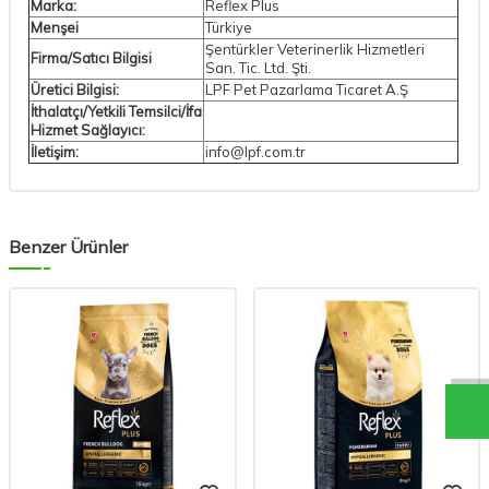
Marka:
Reflex Plus
Menşei
Türkiye
Şentürkler Veterinerlik Hizmetleri
Firma/Satıcı Bilgisi
San. Tic. Ltd. Şti.
Üretici Bilgisi:
LPF Pet Pazarlama Ticaret A.Ş
İthalatçı/Yetkili Temsilci/İfa
Hizmet Sağlayıcı:
İletişim:
info@lpf.com.tr
Benzer Ürünler