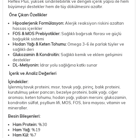
Reflex Plus, yüksek sindirilebilirlik ve dengeli içerik yapısı ile hem
büyümeyi destekler hem de tüy dökülmesini azaltır.
Öne Çıkan Özellikler
Hipoalerjenik Formülasyon:
Alerjik reaksiyon riskini azaltan
hassas içerikler
FOS & MOS Prebiyotikler:
Sağlıklı bağırsak florası ve güçlü
bağışıklık sistemi
Hodan Yağı & Keten Tohumu:
Omega 3-6 ile parlak tüyler ve
sağlıklı deri
Glukozamin & Kondroitin:
Sağlıklı kemik ve eklem gelişimini
destekler
DL-Metiyonin:
İdrar yolu sağlığına katkı sunar
İçerik ve Analiz Değerleri
İçindekiler:
İşlenmiş tavuk proteini, mısır, tavuk yağı, pirinç, balık proteini,
kurutulmuş şeker pancarı, bezelye proteini, balık yağı, ciğer
aroması, keten tohumu, hodan yağı, yaban mersini, glukozamin,
kondroitin sülfat, psyllium lifi, MOS, FOS, bira mayası, vitamin ve
mineraller.
Besin Bileşenleri:
Ham Protein:
%30
Ham Yağ:
%19
Ham Kül:
%7