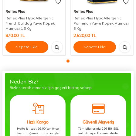
Reflex Plus
Reflex Plus
Reflex Plus HypoAllergenic
Reflex Plus HypoAllergenic
French Bulldog Yavru Köpek
Pomerian Yavru Köpek Maması
Maması 1,5 Kg
8 Kg
870,00
TL
2.520,00
TL
Sepete Ekle
Sepete Ekle
Neden Biz?
Bizleri tercih etmeniz için geçerli birkaç sebep.
Hızlı Kargo
Güvenli Alışveriş
Hafta içi saat 16:00’ten önce
Tüm bilgileriniz 256 Bit SSL
oluşturduğunuz tüm siparişler
sertifikasıyla korunmaktadır.