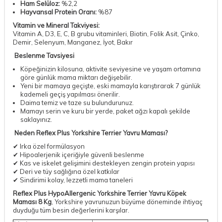
Ham Selüloz:
%2,2
Hayvansal Protein Oranı:
%87
Vitamin ve Mineral Takviyesi:
Vitamin A, D3, E, C, B grubu vitaminleri, Biotin, Folik Asit, Çinko,
Demir, Selenyum, Manganez, İyot, Bakır
Beslenme Tavsiyesi
Köpeğinizin kilosuna, aktivite seviyesine ve yaşam ortamına
göre günlük mama miktarı değişebilir.
Yeni bir mamaya geçişte, eski mamayla karıştırarak 7 günlük
kademeli geçiş yapılması önerilir.
Daima temiz ve taze su bulundurunuz.
Mamayı serin ve kuru bir yerde, paket ağzı kapalı şekilde
saklayınız.
Neden Reflex Plus Yorkshire Terrier Yavru Maması?
✔ Irka özel formülasyon
✔ Hipoalerjenik içeriğiyle güvenli beslenme
✔ Kas ve iskelet gelişimini destekleyen zengin protein yapısı
✔ Deri ve tüy sağlığına özel katkılar
✔ Sindirimi kolay, lezzetli mama taneleri
Reflex Plus HypoAllergenic Yorkshire Terrier Yavru Köpek
Maması 8 Kg
, Yorkshire yavrunuzun büyüme döneminde ihtiyaç
duyduğu tüm besin değerlerini karşılar.