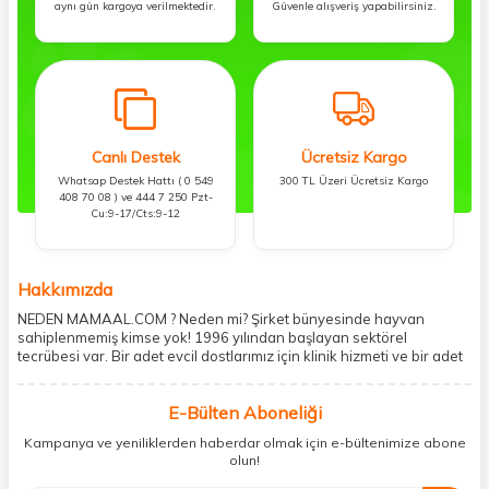
aynı gün kargoya verilmektedir.
Güvenle alışveriş yapabilirsiniz.
Canlı Destek
Ücretsiz Kargo
Whatsap Destek Hattı ( 0 549
300 TL Üzeri Ücretsiz Kargo
408 70 08 ) ve 444 7 250 Pzt-
Cu:9-17/Cts:9-12
Hakkımızda
NEDEN MAMAAL.COM ? Neden mi? Şirket bünyesinde hayvan
sahiplenmemiş kimse yok! 1996 yılından başlayan sektörel
tecrübesi var. Bir adet evcil dostlarımız için klinik hizmeti ve bir adet
showroom ile kedi, köpek ve diğer türden dostlarımıza hizmet
vermektedir. 5206 metre kare alanda içerisinde kargo firmasının
E-Bülten Aboneliği
mobil şubesi ile tüketicilerine en hızlı ve güvenilir teslimatı garanti
etmektedir. Havale-EFT ve kredi kartı gibi ödeme seçenekleri ile
Kampanya ve yeniliklerden haberdar olmak için e-bültenimize abone
müşterilerini ödeme hususunda imkan sağlamıştır. Sosyal
olun!
sorumluluğu kesinlikle es geçmeyerek, mamaal.com üzerinden satışı
yapılan her ürün için sokak hayvanlarına aylık ve düzenli olarak