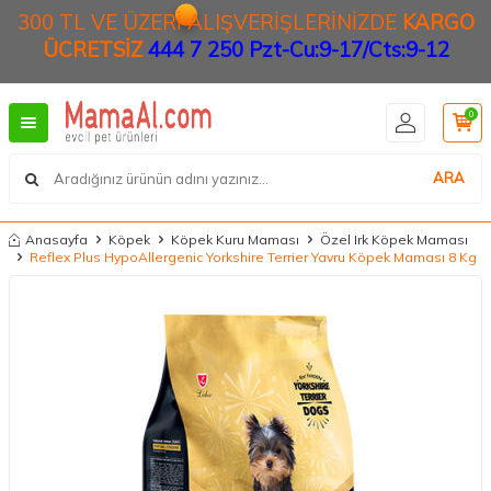
300 TL VE ÜZERİ ALIŞVERİŞLERİNİZDE
KARGO
ÜCRETSİZ
444 7 250 Pzt-Cu:9-17/Cts:9-12
0
ARA
Anasayfa
Köpek
Köpek Kuru Maması
Özel Irk Köpek Maması
Reflex Plus HypoAllergenic Yorkshire Terrier Yavru Köpek Maması 8 Kg