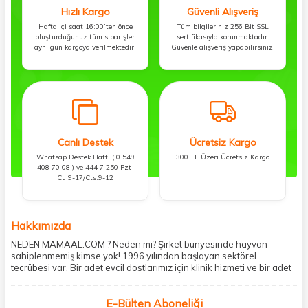
Hızlı Kargo
Güvenli Alışveriş
Hafta içi saat 16:00’ten önce
Tüm bilgileriniz 256 Bit SSL
oluşturduğunuz tüm siparişler
sertifikasıyla korunmaktadır.
aynı gün kargoya verilmektedir.
Güvenle alışveriş yapabilirsiniz.
Canlı Destek
Ücretsiz Kargo
Whatsap Destek Hattı ( 0 549
300 TL Üzeri Ücretsiz Kargo
408 70 08 ) ve 444 7 250 Pzt-
Cu:9-17/Cts:9-12
Hakkımızda
NEDEN MAMAAL.COM ? Neden mi? Şirket bünyesinde hayvan
sahiplenmemiş kimse yok! 1996 yılından başlayan sektörel
tecrübesi var. Bir adet evcil dostlarımız için klinik hizmeti ve bir adet
showroom ile kedi, köpek ve diğer türden dostlarımıza hizmet
vermektedir. 5206 metre kare alanda içerisinde kargo firmasının
E-Bülten Aboneliği
mobil şubesi ile tüketicilerine en hızlı ve güvenilir teslimatı garanti