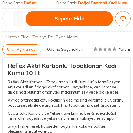
Reflex
Doğal Bentonit Kedi Kumu
Daha Fazla
Daha Fazla
Sepete Ekle
Listeye Ekle
Tavsiye Et
Fiyat Alarmı
Yorum
Ürün Açıklaması
Ödeme Seçenekleri
Reflex Aktif Karbonlu Topaklanan Kedi
Kumu 10 Lt
Reflex Aktif Karbonlu Topaklanan Kedi Kumu Ürün formülasyonu
enjekte edilen " doğal aktif carbon " sayesinde, kedi idrar ve
dışkısında bulunan amonyağı maksimum seviyede bloke eder.
Ayrıca ortamdaki kötü kokuların azalmasına yardımcı olur, granül
boyutu sebebi ile de ürün çok hızlı topaklaşma özelliği gösterir.
Güçlü Koku Kontrolü ve Yüksek Sıvı Emme. İçeriğindeki doğal
mineraller sayesinde yüksek sıvı emme kabiliyetine sahiptir.
Sıvıyı hızlı emerek hapseder, böylelikle koku ve bakteri
oluşumuna fırsat vermez.