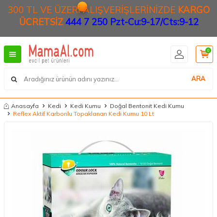
300 TL VE ÜZERİ ALIŞVERİŞLERİNİZDE
KARGO
ÜCRETSİZ
444 7 250 Pzt-Cu:9-17/Cts:9-12
0
ARA
Anasayfa
Kedi
Kedi Kumu
Doğal Bentonit Kedi Kumu
Reflex Aktif Karbonlu Topaklanan Kedi Kumu 10 Lt