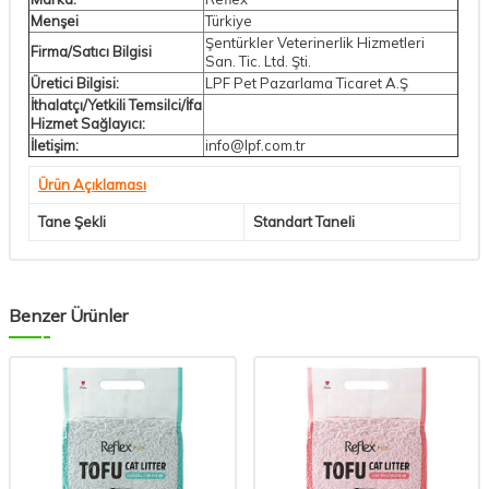
Menşei
Türkiye
Şentürkler Veterinerlik Hizmetleri
Firma/Satıcı Bilgisi
San. Tic. Ltd. Şti.
Üretici Bilgisi:
LPF Pet Pazarlama Ticaret A.Ş
İthalatçı/Yetkili Temsilci/İfa
Hizmet Sağlayıcı:
İletişim:
info@lpf.com.tr
Ürün Açıklaması
Tane Şekli
Standart Taneli
Benzer Ürünler