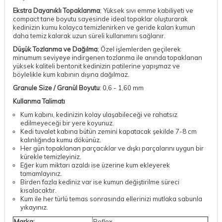
Ekstra Dayanıklı Topaklanma
; Yüksek sıvı emme kabiliyeti ve
compact tane boyutu sayesinde ideal topaklar oluşturarak
kedinizin kumu kolayca temizlenirken ve geride kalan kumun
daha temiz kalarak uzun süreli kullanımını sağlanır.
Düşük Tozlanma ve Dağılma
; Özel işlemlerden geçilerek
minumum seviyeye indirgenen tozlanma ile anında topaklanan
yüksek kaliteli bentonit kedinizin patilerine yapışmaz ve
böylelikle kum kabının dışına dağılmaz.
Granule Size / Granül Boyutu
: 0,6 - 1,60 mm
Kullanma Talimatı
Kum kabını, kedinizin kolay ulaşabileceği ve rahatsız
edilmeyeceği bir yere koyunuz.
Kedi tuvalet kabına bütün zemini kapatacak şekilde 7-8 cm
kalınlığında kumu dökünüz.
Her gün topaklanan parçacıklar ve dışkı parçalarını uygun bir
kürekle temizleyiniz.
Eğer kum miktarı azaldı ise üzerine kum ekleyerek
tamamlayınız.
Birden fazla kediniz var ise kumun değiştirilme süreci
kısalacaktır.
Kum ile her türlü temas sonrasında ellerinizi mutlaka sabunla
yıkayınız.
Marka:
Reflex