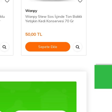
Wanpy
Schesir
klu
Wanpy Stew Sos İçinde Ton Balıklı
Schesir J
r
Yetişkin Kedi Konservesi 70 Gr
Levrekli
Gr
50,00
TL
160,00
Sepete Ekle