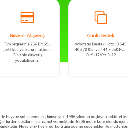
Güvenli Alışveriş
Canlı Destek
Tüm bilgileriniz 256 Bit SSL
Whatsap Destek Hattı ( 0 549
sertifikasıyla korunmaktadır.
408 70 08 ) ve 444 7 250 Pzt-
Güvenle alışveriş
Cu:9-17/Cts:9-12
yapabilirsiniz.
ayvan sahiplenmemiş kimse yok! 1996 yılından başlayan sektörel tecrübesi
ğer türden dostlarımıza hizmet vermektedir. 5206 metre kare alanda içeris
nti etmektedir. Havale-EFT ve kredi kartı gibi ödeme seçenekleri ile müşter