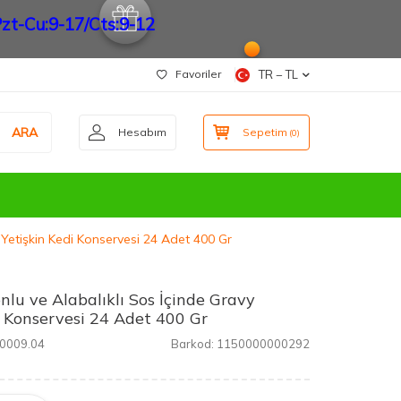
zt-Cu:9-17/Cts:9-12
Favoriler
TR − TL
ARA
Hesabım
Sepetim
(
0
)
 Yetişkin Kedi Konservesi 24 Adet 400 Gr
nlu ve Alabalıklı Sos İçinde Gravy
i Konservesi 24 Adet 400 Gr
0009.04
Barkod:
1150000000292