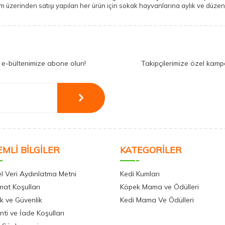
zerinden satışı yapılan her ürün için sokak hayvanlarına aylık ve düzenli
 e-bültenimize abone olun!
Takipçilerimize özel kamp
MLİ BİLGİLER
KATEGORİLER
el Veri Aydınlatma Metni
Kedi Kumları
mat Koşulları
Köpek Mama ve Ödülleri
lik ve Güvenlik
Kedi Mama Ve Ödülleri
ti ve İade Koşulları