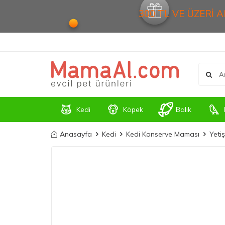
300 TL VE ÜZERİ 
Kedi
Köpek
Balık
Anasayfa
Kedi
Kedi Konserve Maması
Yeti