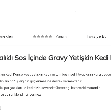
nekleri
Tavsiye Et
Yorum
lıklı Sos İçinde Gravy Yetişkin Ked
in Kedi Konservesi; yetişkin kedinin tüm besinsel ihtiyaçlarını karşılayacak
edinizin bağışıklığının güçlenmesine destek vermektedir.
ık parçacıkları ile kedinizin severek tüketeceği lezzetteki mamadır.
ucu ve renklendirici içermez.
)