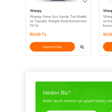
Wanpy
Wan
Wanpy Stew Sos İçinde Ton Balıklı
Wanpy
ve Tavuklu Yetişkin Kedi Konservesi
ve Ka
70 Gr
Konse
50,00
TL
50,0
Sepete Ekle
Neden Biz?
Bizleri tercih etmeniz için geçerli birkaç se