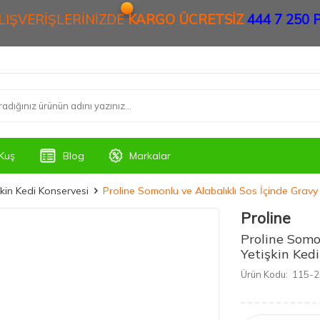
ALIŞVERİŞLERİNİZDE
KARGO ÜCRETSİZ
444 7 250 P
Kuş
Blog
Markalar
şkin Kedi Konservesi
Proline Somonlu ve Alabalıklı Sos İçinde Gravy
Proline
Proline Somo
Yetişkin Ked
Ürün Kodu:
115-2