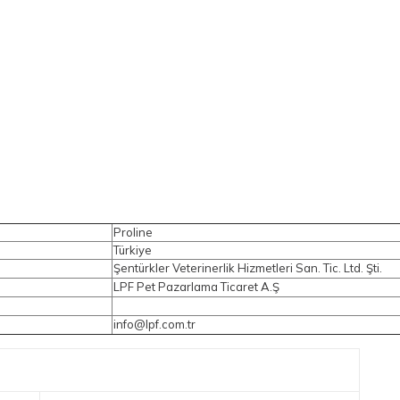
Proline
Türkiye
Şentürkler Veterinerlik Hizmetleri San. Tic. Ltd. Şti.
LPF Pet Pazarlama Ticaret A.Ş
info@lpf.com.tr