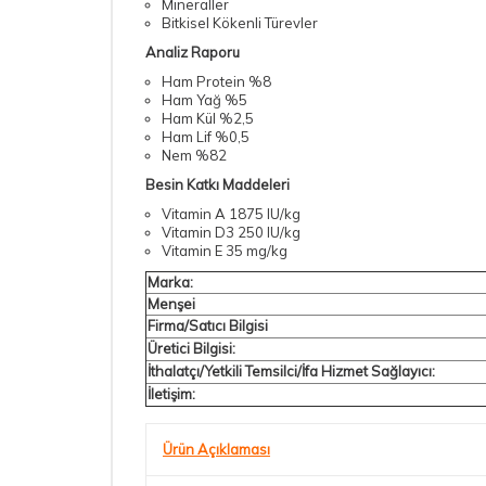
Mineraller
Bitkisel Kökenli Türevler
Analiz Raporu
Ham Protein %8
Ham Yağ %5
Ham Kül %2,5
Ham Lif %0,5
Nem %82
Besin Katkı Maddeleri
Vitamin A 1875 IU/kg
Vitamin D3 250 IU/kg
Vitamin E 35 mg/kg
Marka:
Menşei
Firma/Satıcı Bilgisi
Üretici Bilgisi:
İthalatçı/Yetkili Temsilci/İfa Hizmet Sağlayıcı:
İletişim:
Ürün Açıklaması