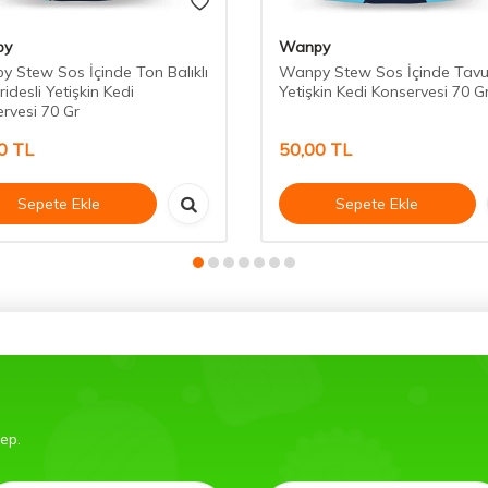
py
Wanpy
 Stew Sos İçinde Ton Balıklı
Wanpy Stew Sos İçinde Tavu
ridesli Yetişkin Kedi
Yetişkin Kedi Konservesi 70 G
rvesi 70 Gr
0
TL
50,00
TL
Sepete Ekle
Sepete Ekle
bep.