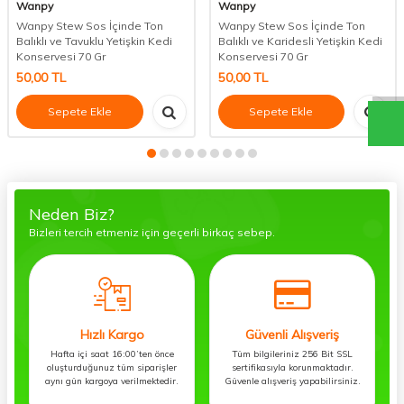
Wanpy
Wanpy
Wanpy Stew Sos İçinde Ton
Wanpy Stew Sos İçinde Ton
Balıklı ve Tavuklu Yetişkin Kedi
Balıklı ve Karidesli Yetişkin Kedi
Konservesi 70 Gr
Konservesi 70 Gr
50,00
TL
50,00
TL
Sepete Ekle
Sepete Ekle
Neden Biz?
Bizleri tercih etmeniz için geçerli birkaç sebep.
Hızlı Kargo
Güvenli Alışveriş
Hafta içi saat 16:00’ten önce
Tüm bilgileriniz 256 Bit SSL
oluşturduğunuz tüm siparişler
sertifikasıyla korunmaktadır.
aynı gün kargoya verilmektedir.
Güvenle alışveriş yapabilirsiniz.