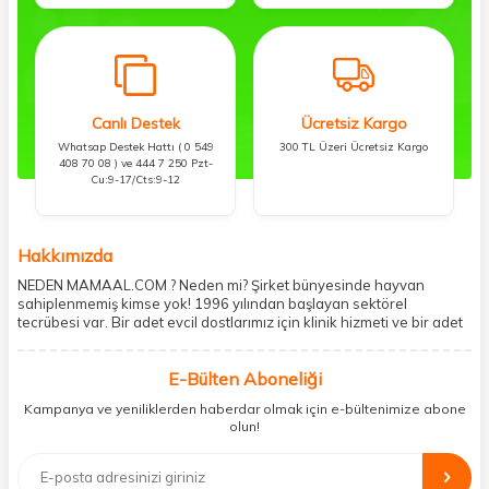
Canlı Destek
Ücretsiz Kargo
Whatsap Destek Hattı ( 0 549
300 TL Üzeri Ücretsiz Kargo
408 70 08 ) ve 444 7 250 Pzt-
Cu:9-17/Cts:9-12
Hakkımızda
NEDEN MAMAAL.COM ? Neden mi? Şirket bünyesinde hayvan
sahiplenmemiş kimse yok! 1996 yılından başlayan sektörel
tecrübesi var. Bir adet evcil dostlarımız için klinik hizmeti ve bir adet
showroom ile kedi, köpek ve diğer türden dostlarımıza hizmet
vermektedir. 5206 metre kare alanda içerisinde kargo firmasının
E-Bülten Aboneliği
mobil şubesi ile tüketicilerine en hızlı ve güvenilir teslimatı garanti
etmektedir. Havale-EFT ve kredi kartı gibi ödeme seçenekleri ile
Kampanya ve yeniliklerden haberdar olmak için e-bültenimize abone
müşterilerini ödeme hususunda imkan sağlamıştır. Sosyal
olun!
sorumluluğu kesinlikle es geçmeyerek, mamaal.com üzerinden satışı
yapılan her ürün için sokak hayvanlarına aylık ve düzenli olarak
bağış işlemi gerçekleştirmektedir.