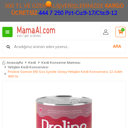
300 TL VE ÜZERİ ALIŞVERİŞLERİNİZDE
KARGO
ÜCRETSİZ
444 7 250 Pzt-Cu:9-17/Cts:9-12
0
ARA
Anasayfa
Kedi
Kedi Konserve Maması
Yetişkin Kedi Konservesi
Proline Somon Etli Sos İçinde Gravy Yetişkin Kedi Konservesi 12 Adet
400 Gr