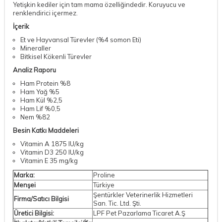
Yetişkin kediler için tam mama özelliğindedir. Koruyucu ve
renklendirici içermez.
İçerik
Et ve Hayvansal Türevler (%4 somon Eti)
Mineraller
Bitkisel Kökenli Türevler
Analiz Raporu
Ham Protein %8
Ham Yağ %5
Ham Kül %2,5
Ham Lif %0,5
Nem %82
Besin Katkı Maddeleri
Vitamin A 1875 IU/kg
Vitamin D3 250 IU/kg
Vitamin E 35 mg/kg
Marka:
Proline
Menşei
Türkiye
Şentürkler Veterinerlik Hizmetleri
Firma/Satıcı Bilgisi
San. Tic. Ltd. Şti.
Üretici Bilgisi:
LPF Pet Pazarlama Ticaret A.Ş