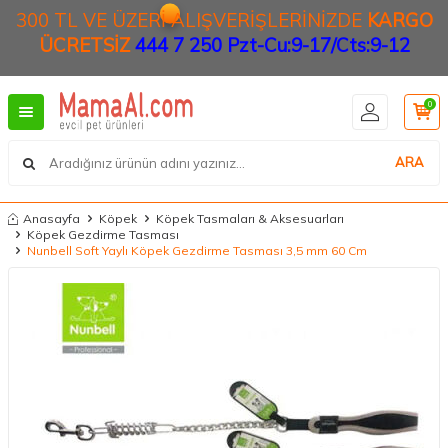
300 TL VE ÜZERİ ALIŞVERİŞLERİNİZDE
KARGO
ÜCRETSİZ
444 7 250 Pzt-Cu:9-17/Cts:9-12
0
ARA
Anasayfa
Köpek
Köpek Tasmaları & Aksesuarları
Köpek Gezdirme Tasması
Nunbell Soft Yaylı Köpek Gezdirme Tasması 3,5 mm 60 Cm