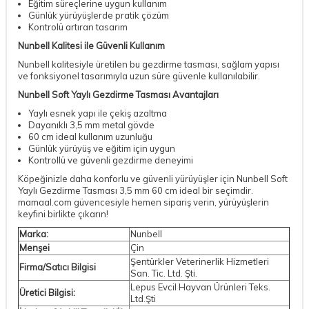
Eğitim süreçlerine uygun kullanım
Günlük yürüyüşlerde pratik çözüm
Kontrolü artıran tasarım
Nunbell Kalitesi ile Güvenli Kullanım
Nunbell kalitesiyle üretilen bu gezdirme tasması, sağlam yapısı
ve fonksiyonel tasarımıyla uzun süre güvenle kullanılabilir.
Nunbell Soft Yaylı Gezdirme Tasması Avantajları
Yaylı esnek yapı ile çekiş azaltma
Dayanıklı 3,5 mm metal gövde
60 cm ideal kullanım uzunluğu
Günlük yürüyüş ve eğitim için uygun
Kontrollü ve güvenli gezdirme deneyimi
Köpeğinizle daha konforlu ve güvenli yürüyüşler için Nunbell Soft
Yaylı Gezdirme Tasması 3,5 mm 60 cm ideal bir seçimdir.
mamaal.com güvencesiyle hemen sipariş verin, yürüyüşlerin
keyfini birlikte çıkarın!
Marka:
Nunbell
Menşei
Çin
Şentürkler Veterinerlik Hizmetleri
Firma/Satıcı Bilgisi
San. Tic. Ltd. Şti.
Lepus Evcil Hayvan Ürünleri Teks.
Üretici Bilgisi:
Ltd.Şti