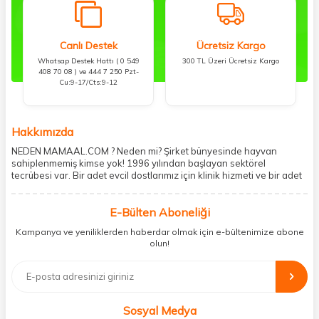
Canlı Destek
Ücretsiz Kargo
Whatsap Destek Hattı ( 0 549
300 TL Üzeri Ücretsiz Kargo
408 70 08 ) ve 444 7 250 Pzt-
Cu:9-17/Cts:9-12
Hakkımızda
NEDEN MAMAAL.COM ? Neden mi? Şirket bünyesinde hayvan
sahiplenmemiş kimse yok! 1996 yılından başlayan sektörel
tecrübesi var. Bir adet evcil dostlarımız için klinik hizmeti ve bir adet
showroom ile kedi, köpek ve diğer türden dostlarımıza hizmet
vermektedir. 5206 metre kare alanda içerisinde kargo firmasının
E-Bülten Aboneliği
mobil şubesi ile tüketicilerine en hızlı ve güvenilir teslimatı garanti
etmektedir. Havale-EFT ve kredi kartı gibi ödeme seçenekleri ile
Kampanya ve yeniliklerden haberdar olmak için e-bültenimize abone
müşterilerini ödeme hususunda imkan sağlamıştır. Sosyal
olun!
sorumluluğu kesinlikle es geçmeyerek, mamaal.com üzerinden satışı
yapılan her ürün için sokak hayvanlarına aylık ve düzenli olarak
bağış işlemi gerçekleştirmektedir.
Sosyal Medya