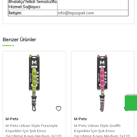
İthalatçı/Yetkili Temsilci/İfa
Hizmet Sağlayıcı:
İletişim:
info@lepuspet.com
Benzer Ürünler
M-Pets
M-Pets
M-Pets Urban Style Freestyle
M-Pets Urban Style Graffti
Köpekler İçin Şok Emici
Köpekler İçin Şok Emici
Gezdirme Kayışı Medium 2x120
Gezdirme Kayışı Medium 2x120