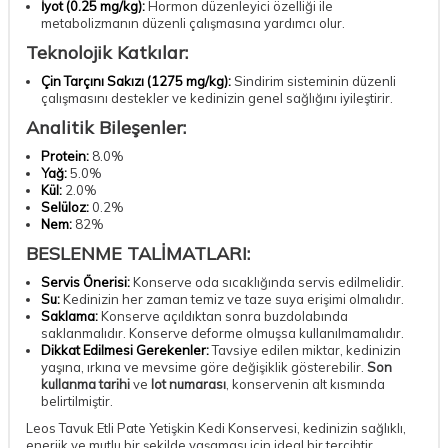
İyot (0.25 mg/kg):
Hormon düzenleyici özelliği ile
metabolizmanın düzenli çalışmasına yardımcı olur.
Teknolojik Katkılar:
Çin Tarçını Sakızı (1275 mg/kg):
Sindirim sisteminin düzenli
çalışmasını destekler ve kedinizin genel sağlığını iyileştirir.
Analitik Bileşenler:
Protein:
8.0%
Yağ:
5.0%
Kül:
2.0%
Selüloz:
0.2%
Nem:
82%
BESLENME TALİMATLARI:
Servis Önerisi:
Konserve oda sıcaklığında servis edilmelidir.
Su:
Kedinizin her zaman temiz ve taze suya erişimi olmalıdır.
Saklama:
Konserve açıldıktan sonra buzdolabında
saklanmalıdır. Konserve deforme olmuşsa kullanılmamalıdır.
Dikkat Edilmesi Gerekenler:
Tavsiye edilen miktar, kedinizin
yaşına, ırkına ve mevsime göre değişiklik gösterebilir.
Son
kullanma tarihi
ve
lot numarası
, konservenin alt kısmında
belirtilmiştir.
Leos Tavuk Etli Pate Yetişkin Kedi Konservesi, kedinizin sağlıklı,
enerjik ve mutlu bir şekilde yaşaması için ideal bir tercihtir.