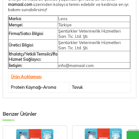
mamaal.com
üzerinden kolayca temin edebilir ve kedinize en iyi
bakımı sunabilirsiniz!
Marka:
Leos
Menşei
Türkiye
Şentürkler Veterinerlik Hizmetleri
Firma/Satıcı Bilgisi
San. Tic. Ltd. Şti.
Şentürkler Veterinerlik Hizmetleri
Üretici Bilgisi:
San. Tic. Ltd. Şti.
İthalatçı/Yetkili Temsilci/İfa
Hizmet Sağlayıcı:
İletişim:
info@mamaal.com
Ürün Açıklaması
Protein Kaynağı-Aroma
Tavuk
Benzer Ürünler