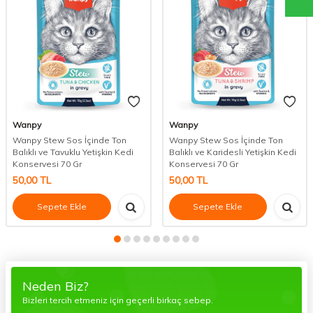
Wanpy
Wanpy
Wanpy Stew Sos İçinde Ton
Wanpy Stew Sos İçinde Ton
Balıklı ve Tavuklu Yetişkin Kedi
Balıklı ve Karidesli Yetişkin Kedi
Konservesi 70 Gr
Konservesi 70 Gr
50,00
TL
50,00
TL
Sepete Ekle
Sepete Ekle
Neden Biz?
Bizleri tercih etmeniz için geçerli birkaç sebep.