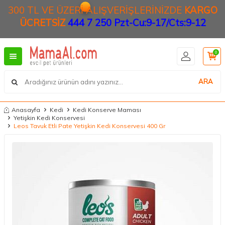
300 TL VE ÜZERİ ALIŞVERİŞLERİNİZDE
KARGO
ÜCRETSİZ
444 7 250 Pzt-Cu:9-17/Cts:9-12
0
ARA
Anasayfa
Kedi
Kedi Konserve Maması
Yetişkin Kedi Konservesi
Leos Tavuk Etli Pate Yetişkin Kedi Konservesi 400 Gr