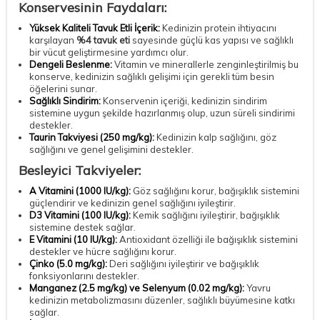
Konservesinin Faydaları:
Yüksek Kaliteli Tavuk Etli İçerik:
Kedinizin protein ihtiyacını
karşılayan
%4 tavuk eti
sayesinde güçlü kas yapısı ve sağlıklı
bir vücut geliştirmesine yardımcı olur.
Dengeli Beslenme:
Vitamin ve minerallerle zenginleştirilmiş bu
konserve, kedinizin sağlıklı gelişimi için gerekli tüm besin
öğelerini sunar.
Sağlıklı Sindirim:
Konservenin içeriği, kedinizin sindirim
sistemine uygun şekilde hazırlanmış olup, uzun süreli sindirimi
destekler.
Taurin Takviyesi (250 mg/kg):
Kedinizin kalp sağlığını, göz
sağlığını ve genel gelişimini destekler.
Besleyici Takviyeler:
A Vitamini (1000 IU/kg):
Göz sağlığını korur, bağışıklık sistemini
güçlendirir ve kedinizin genel sağlığını iyileştirir.
D3 Vitamini (100 IU/kg):
Kemik sağlığını iyileştirir, bağışıklık
sistemine destek sağlar.
E Vitamini (10 IU/kg):
Antioxidant özelliği ile bağışıklık sistemini
destekler ve hücre sağlığını korur.
Çinko (5.0 mg/kg):
Deri sağlığını iyileştirir ve bağışıklık
fonksiyonlarını destekler.
Manganez (2.5 mg/kg) ve Selenyum (0.02 mg/kg):
Yavru
kedinizin metabolizmasını düzenler, sağlıklı büyümesine katkı
sağlar.