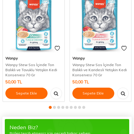
Wanpy
Wanpy
Wanpy Stew Sos İçinde Ton
Wanpy Stew Sos İçinde Ton
Balıklı ve Tavuklu Yetişkin Kedi
Balıklı ve Karidesli Yetişkin Kedi
Konservesi 70 Gr
Konservesi 70 Gr
50,00
TL
50,00
TL
Sepete Ekle
Sepete Ekle
Neden Biz?
Bizleri tercih etmeniz için geçerli birkaç sebep.