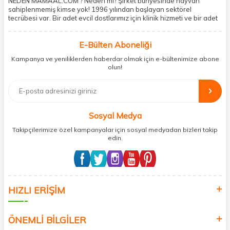
NEDEN MAMAAL.COM ? Neden mi? Şirket bünyesinde hayvan
sahiplenmemiş kimse yok! 1996 yılından başlayan sektörel
tecrübesi var. Bir adet evcil dostlarımız için klinik hizmeti ve bir adet
showroom ile kedi, köpek ve diğer türden dostlarımıza hizmet
vermektedir. 5206 metre kare alanda içerisinde kargo firmasının
E-Bülten Aboneliği
mobil şubesi ile tüketicilerine en hızlı ve güvenilir teslimatı garanti
etmektedir. Havale-EFT ve kredi kartı gibi ödeme seçenekleri ile
Kampanya ve yeniliklerden haberdar olmak için e-bültenimize abone
müşterilerini ödeme hususunda imkan sağlamıştır. Sosyal
olun!
sorumluluğu kesinlikle es geçmeyerek, mamaal.com üzerinden satışı
yapılan her ürün için sokak hayvanlarına aylık ve düzenli olarak
bağış işlemi gerçekleştirmektedir.
Sosyal Medya
Takipçilerimize özel kampanyalar için sosyal medyadan bizleri takip
edin.
HIZLI ERİŞİM
ÖNEMLİ BİLGİLER