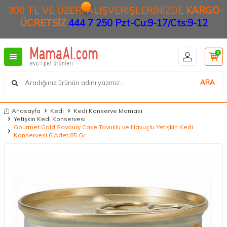
300 TL VE ÜZERİ ALIŞVERİŞLERİNİZDE
KARGO
ÜCRETSİZ
444 7 250 Pzt-Cu:9-17/Cts:9-12
0
ARA
Anasayfa
Kedi
Kedi Konserve Maması
Yetişkin Kedi Konservesi
Gourmet Gold Savoury Cake Tavuklu ve Havuçlu Yetişkin Kedi
Konservesi 6 Adet 85 Gr