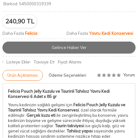
Barkod:
5450000319339
240,90
TL
Felicia
Yavru Kedi Konservesi
Daha Fazla
Daha Fazla
Gelince Haber Ver
Listeye Ekle
Tavsiye Et
Fiyat Alarmı
Yorum
Ürün Açıklaması
Ödeme Seçenekleri
Felicia Pouch Jelly Kuzulu ve Taurinli Tahılsız Yavru Kedi
Konservesi 6 Adet x 85 gr
Yavru kedinizin sağlıklı gelişimi için
Felicia Pouch Jelly Kuzulu ve
Taurinli Tahılsız Yavru Kedi Konservesi
, özel olarak formüle
edilmiştir.
Gerçek kuzu eti
ile zenginleştirilmiş bu konserve, yavru
kedinizin büyüme ve gelişme sürecinde ihtiyaç duyduğu yüksek
kaliteli proteinleri sağlar.
Taurin takviyesi
ise güçlü kalp, göz ve
genel vücut sağlığını destekler.
Tahılsız yapısı
sayesinde yavru
kedinizin hassas sindirim sistemine nazikçe hitap eder.