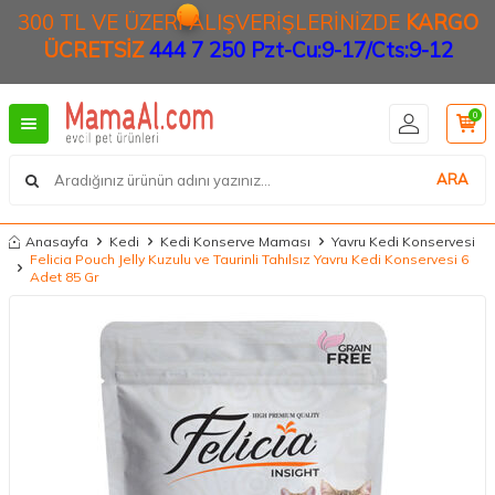
300 TL VE ÜZERİ ALIŞVERİŞLERİNİZDE
KARGO
ÜCRETSİZ
444 7 250 Pzt-Cu:9-17/Cts:9-12
0
ARA
Anasayfa
Kedi
Kedi Konserve Maması
Yavru Kedi Konservesi
Felicia Pouch Jelly Kuzulu ve Taurinli Tahılsız Yavru Kedi Konservesi 6
Adet 85 Gr