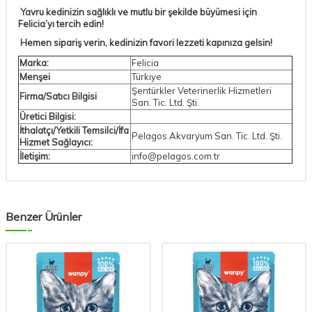
Yavru kedinizin sağlıklı ve mutlu bir şekilde büyümesi için
Felicia’yı tercih edin!
Hemen sipariş verin, kedinizin favori lezzeti kapınıza gelsin!
Marka:
Felicia
Menşei
Türkiye
Şentürkler Veterinerlik Hizmetleri
Firma/Satıcı Bilgisi
San. Tic. Ltd. Şti.
Üretici Bilgisi:
İthalatçı/Yetkili Temsilci/İfa
Pelagos Akvaryum San. Tic. Ltd. Şti.
Hizmet Sağlayıcı:
İletişim:
info@pelagos.com.tr
Benzer Ürünler