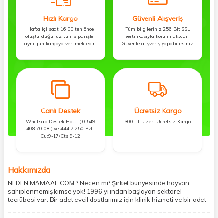
Hızlı Kargo
Güvenli Alışveriş
Hafta içi saat 16:00’ten önce
Tüm bilgileriniz 256 Bit SSL
oluşturduğunuz tüm siparişler
sertifikasıyla korunmaktadır.
aynı gün kargoya verilmektedir.
Güvenle alışveriş yapabilirsiniz.
Canlı Destek
Ücretsiz Kargo
Whatsap Destek Hattı ( 0 549
300 TL Üzeri Ücretsiz Kargo
408 70 08 ) ve 444 7 250 Pzt-
Cu:9-17/Cts:9-12
Hakkımızda
NEDEN MAMAAL.COM ? Neden mi? Şirket bünyesinde hayvan
sahiplenmemiş kimse yok! 1996 yılından başlayan sektörel
tecrübesi var. Bir adet evcil dostlarımız için klinik hizmeti ve bir adet
showroom ile kedi, köpek ve diğer türden dostlarımıza hizmet
vermektedir. 5206 metre kare alanda içerisinde kargo firmasının