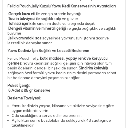
Felicia Pouch Jelly Kuzulu Yavru Kedi Konservesinin Avantajları
Gerçek kuzu eti
ile zengin protein kaynağı
Taurin takviyesi
ile sağlıklı kalp ve gözler
Tahılsız içerik
ile sindirim dostu ve alerji riski düşük
Dengeli vitamin ve mineral içeriği
ile güçlü bağışıklık ve sağlıklı
büyüme
Jel kıvamındaki sos
sayesinde yavrunuzun iştahını açar ve
lezzetli bir deneyim sunar
Yavru Kediniz İçin Sağlıklı ve Lezzetli Beslenme
Felicia Pouch Jelly,
katkı maddesi, yapay renk ve koruyucu
içermez
. Yavru kedinizin sağlıklı gelişimi için ihtiyacı olan tüm
besin öğelerini dengeli bir şekilde sunar.
Sindirim kolaylığı
sağlayan özel formül, yavru kedinizin midesini yormadan rahat
bir beslenme deneyimi yaşamasını sağlar.
Paket İçeriği:
6 Adet x 85 gr konserve
Besleme Tavsiyesi:
Yavru kedinizin yaşına, kilosuna ve aktivite seviyesine göre
uygun miktarda verin.
Oda sıcaklığında servis edilmesi önerilir.
Açıldıktan sonra buzdolabında saklayarak 48 saat içinde
tüketilmelidir.