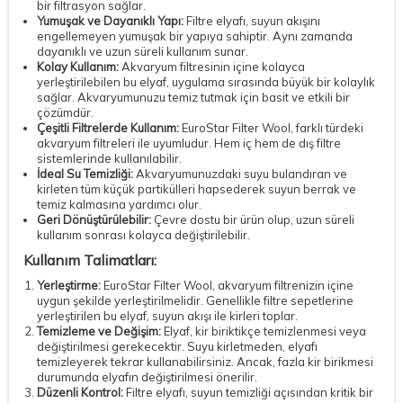
bir filtrasyon sağlar.
Yumuşak ve Dayanıklı Yapı:
Filtre elyafı, suyun akışını
engellemeyen yumuşak bir yapıya sahiptir. Aynı zamanda
dayanıklı ve uzun süreli kullanım sunar.
Kolay Kullanım:
Akvaryum filtresinin içine kolayca
yerleştirilebilen bu elyaf, uygulama sırasında büyük bir kolaylık
sağlar. Akvaryumunuzu temiz tutmak için basit ve etkili bir
çözümdür.
Çeşitli Filtrelerde Kullanım:
EuroStar Filter Wool, farklı türdeki
akvaryum filtreleri ile uyumludur. Hem iç hem de dış filtre
sistemlerinde kullanılabilir.
İdeal Su Temizliği:
Akvaryumunuzdaki suyu bulandıran ve
kirleten tüm küçük partikülleri hapsederek suyun berrak ve
temiz kalmasına yardımcı olur.
Geri Dönüştürülebilir:
Çevre dostu bir ürün olup, uzun süreli
kullanım sonrası kolayca değiştirilebilir.
Kullanım Talimatları:
Yerleştirme:
EuroStar Filter Wool, akvaryum filtrenizin içine
uygun şekilde yerleştirilmelidir. Genellikle filtre sepetlerine
yerleştirilen bu elyaf, suyun akışı ile kirleri toplar.
Temizleme ve Değişim:
Elyaf, kir biriktikçe temizlenmesi veya
değiştirilmesi gerekecektir. Suyu kirletmeden, elyafı
temizleyerek tekrar kullanabilirsiniz. Ancak, fazla kir birikmesi
durumunda elyafın değiştirilmesi önerilir.
Düzenli Kontrol:
Filtre elyafı, suyun temizliği açısından kritik bir