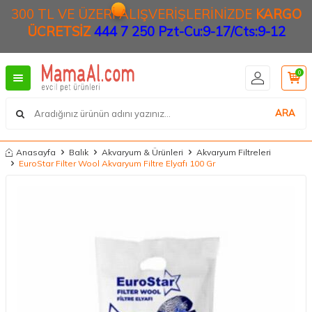
300 TL VE ÜZERİ ALIŞVERİŞLERİNİZDE
KARGO
ÜCRETSİZ
444 7 250 Pzt-Cu:9-17/Cts:9-12
0
ARA
Anasayfa
Balık
Akvaryum & Ürünleri
Akvaryum Filtreleri
EuroStar Filter Wool Akvaryum Filtre Elyafı 100 Gr