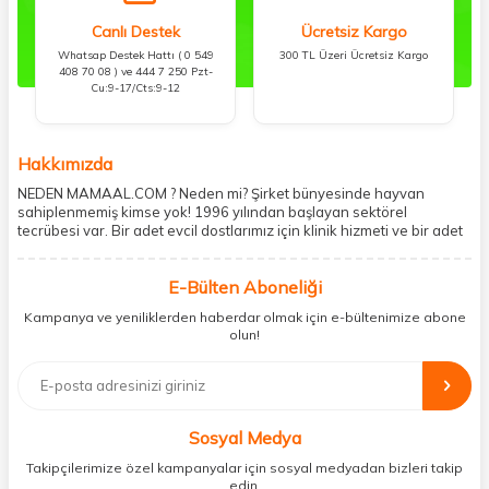
Canlı Destek
Ücretsiz Kargo
Whatsap Destek Hattı ( 0 549
300 TL Üzeri Ücretsiz Kargo
408 70 08 ) ve 444 7 250 Pzt-
Cu:9-17/Cts:9-12
Hakkımızda
NEDEN MAMAAL.COM ? Neden mi? Şirket bünyesinde hayvan
sahiplenmemiş kimse yok! 1996 yılından başlayan sektörel
tecrübesi var. Bir adet evcil dostlarımız için klinik hizmeti ve bir adet
showroom ile kedi, köpek ve diğer türden dostlarımıza hizmet
vermektedir. 5206 metre kare alanda içerisinde kargo firmasının
E-Bülten Aboneliği
mobil şubesi ile tüketicilerine en hızlı ve güvenilir teslimatı garanti
etmektedir. Havale-EFT ve kredi kartı gibi ödeme seçenekleri ile
Kampanya ve yeniliklerden haberdar olmak için e-bültenimize abone
müşterilerini ödeme hususunda imkan sağlamıştır. Sosyal
olun!
sorumluluğu kesinlikle es geçmeyerek, mamaal.com üzerinden satışı
yapılan her ürün için sokak hayvanlarına aylık ve düzenli olarak
bağış işlemi gerçekleştirmektedir.
Sosyal Medya
Takipçilerimize özel kampanyalar için sosyal medyadan bizleri takip
edin.