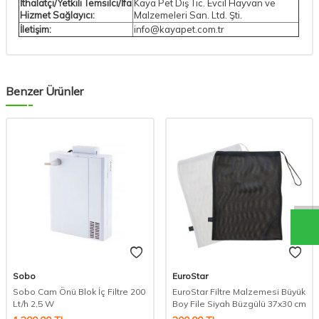
İthalatçı/Yetkili Temsilci/İfa
Kaya Pet Dış Tic. Evcil Hayvan ve
Hizmet Sağlayıcı:
Malzemeleri San. Ltd. Şti.
İletişim:
info@kayapet.com.tr
Benzer Ürünler
Sobo
EuroStar
Sobo Cam Önü Blok İç Filtre 200
EuroStar Filtre Malzemesi Büyük
Lt/h 2,5 W
Boy File Siyah Büzgülü 37x30 cm