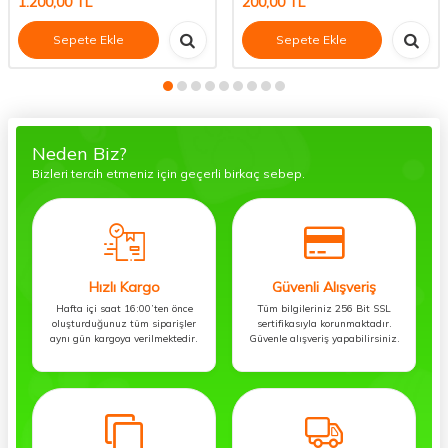
1.200,00
TL
200,00
TL
Sepete Ekle
Sepete Ekle
Neden Biz?
Bizleri tercih etmeniz için geçerli birkaç sebep.
Hızlı Kargo
Güvenli Alışveriş
Hafta içi saat 16:00’ten önce
Tüm bilgileriniz 256 Bit SSL
oluşturduğunuz tüm siparişler
sertifikasıyla korunmaktadır.
aynı gün kargoya verilmektedir.
Güvenle alışveriş yapabilirsiniz.