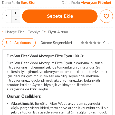
EuroStar
Akvaryum Filtreleri
Daha Fazla
Daha Fazla
Sepete Ekle
Listeye Ekle
Tavsiye Et
Fiyat Alarmı
Yorum
Ürün Açıklaması
Ödeme Seçenekleri
EuroStar Filter Wool Akvaryum Filtre Elyafı 100 Gr
EuroStar Filter Wool Akvaryum Filtre Elyafı, akvaryumunuzun su
filtrasyonunu mükemmel şekilde tamamlayan bir üründür. Su
kalitesini iyileştirmek ve akvaryum ortamındaki kirleri temizlemek
için ideal bir çözümdür. Yüksek emiciliği sayesinde, mekanik
filtrasyonunuzu güçlendirerek akvaryumunuzdaki bulanıklığı
ortadan kaldırır. Ayrıca, biyolojik ve kimyasal filtreleme
süreçlerine de katkı sağlar.
Ürünün Özellikleri:
Yüksek Emicilik:
EuroStar Filter Wool, akvaryum suyundaki
küçük parçacıkları, kirleri, tortuları ve organik kalıntıları etkili bir
şekilde toplar. Bu sayede suyun temizliğini sağlamak için güçlü