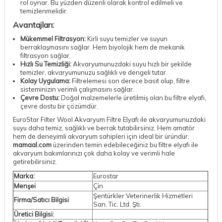
rol oynar. Bu yüzden düzenli olarak kontrol edilmeli ve
temizlenmelidir.
Avantajları:
Mükemmel Filtrasyon:
Kirli suyu temizler ve suyun
berraklaşmasını sağlar. Hem biyolojik hem de mekanik
filtrasyon sağlar.
Hızlı Su Temizliği:
Akvaryumunuzdaki suyu hızlı bir şekilde
temizler, akvaryumunuzu sağlıklı ve dengeli tutar.
Kolay Uygulama:
Filtrelemesi son derece basit olup, filtre
sisteminizin verimli çalışmasını sağlar.
Çevre Dostu:
Doğal malzemelerle üretilmiş olan bu filtre elyafı,
çevre dostu bir çözümdür.
EuroStar Filter Wool Akvaryum Filtre Elyafı ile akvaryumunuzdaki
suyu daha temiz, sağlıklı ve berrak tutabilirsiniz. Hem amatör
hem de deneyimli akvaryum sahipleri için ideal bir üründür.
mamaal.com
üzerinden temin edebileceğiniz bu filtre elyafı ile
akvaryum bakımlarınızı çok daha kolay ve verimli hale
getirebilirsiniz.
Marka:
Eurostar
Menşei
Çin
Şentürkler Veterinerlik Hizmetleri
Firma/Satıcı Bilgisi
San. Tic. Ltd. Şti.
Üretici Bilgisi: