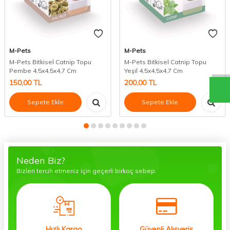
M-Pets
M-Pets
M-Pets Bitkisel Catnip Topu
M-Pets Bitkisel Catnip Topu
Pembe 4,5x4,5x4,7 Cm
Yeşil 4,5x4,5x4,7 Cm
150,00
TL
200,00
TL
Sepete Ekle
Sepete Ekle
Neden Biz?
Bizleri tercih etmeniz için geçerli birkaç sebep.
Hızlı Kargo
Güvenli Alışveriş