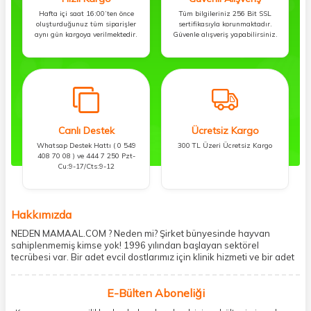
Hafta içi saat 16:00’ten önce
Tüm bilgileriniz 256 Bit SSL
oluşturduğunuz tüm siparişler
sertifikasıyla korunmaktadır.
aynı gün kargoya verilmektedir.
Güvenle alışveriş yapabilirsiniz.
Canlı Destek
Ücretsiz Kargo
Whatsap Destek Hattı ( 0 549
300 TL Üzeri Ücretsiz Kargo
408 70 08 ) ve 444 7 250 Pzt-
Cu:9-17/Cts:9-12
Hakkımızda
NEDEN MAMAAL.COM ? Neden mi? Şirket bünyesinde hayvan
sahiplenmemiş kimse yok! 1996 yılından başlayan sektörel
tecrübesi var. Bir adet evcil dostlarımız için klinik hizmeti ve bir adet
showroom ile kedi, köpek ve diğer türden dostlarımıza hizmet
vermektedir. 5206 metre kare alanda içerisinde kargo firmasının
E-Bülten Aboneliği
mobil şubesi ile tüketicilerine en hızlı ve güvenilir teslimatı garanti
etmektedir. Havale-EFT ve kredi kartı gibi ödeme seçenekleri ile