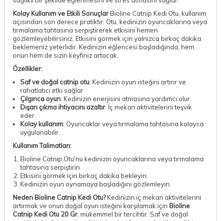
sağlıklı bir şekilde eğlenmesini ve stres atmasını sağlar.
Kolay Kullanım ve Etkili Sonuçlar
Bioline Catnip Kedi Otu, kullanım
açısından son derece pratiktir. Otu, kedinizin oyuncaklarına veya
tırmalama tahtasına serpiştirerek etkisini hemen
gözlemleyebilirsiniz. Etkisini görmek için yalnızca birkaç dakika
beklemeniz yeterlidir. Kedinizin eğlencesi başladığında, hem
onun hem de sizin keyfiniz artacak.
Özellikler:
Saf ve doğal catnip otu
: Kedinizin oyun isteğini artırır ve
rahatlatıcı etki sağlar.
Çılgınca oyun
: Kedinizin enerjisini atmasına yardımcı olur.
Dışarı çıkma ihtiyacını azaltır
: İç mekan aktivitelerini teşvik
eder.
Kolay kullanım
: Oyuncaklar veya tırmalama tahtasına kolayca
uygulanabilir.
Kullanım Talimatları:
Bioline Catnip Otu'nu kedinizin oyuncaklarına veya tırmalama
tahtasına serpiştirin.
Etkisini görmek için birkaç dakika bekleyin.
Kedinizin oyun oynamaya başladığını gözlemleyin.
Neden Bioline Catnip Kedi Otu?
Kedinizin iç mekan aktivitelerini
artırmak ve onun doğal oyun isteğini karşılamak için
Bioline
Catnip Kedi Otu 20 Gr
, mükemmel bir tercihtir. Saf ve doğal