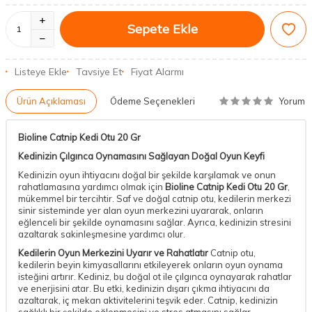
Sepete Ekle
Listeye Ekle
Tavsiye Et
Fiyat Alarmı
Yorum
Ürün Açıklaması
Ödeme Seçenekleri
Bioline Catnip Kedi Otu 20 Gr
Kedinizin Çılgınca Oynamasını Sağlayan Doğal Oyun Keyfi
Kedinizin oyun ihtiyacını doğal bir şekilde karşılamak ve onun
rahatlamasına yardımcı olmak için
Bioline Catnip Kedi Otu 20 Gr
,
mükemmel bir tercihtir. Saf ve doğal catnip otu, kedilerin merkezi
sinir sisteminde yer alan oyun merkezini uyararak, onların
eğlenceli bir şekilde oynamasını sağlar. Ayrıca, kedinizin stresini
azaltarak sakinleşmesine yardımcı olur.
Kedilerin Oyun Merkezini Uyarır ve Rahatlatır
Catnip otu,
kedilerin beyin kimyasallarını etkileyerek onların oyun oynama
isteğini artırır. Kediniz, bu doğal ot ile çılgınca oynayarak rahatlar
ve enerjisini atar. Bu etki, kedinizin dışarı çıkma ihtiyacını da
azaltarak, iç mekan aktivitelerini teşvik eder. Catnip, kedinizin