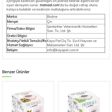
içeriğiyle kedinizin güvenliğini ön planda tutarak eğlenceli bir
oyun deneyimi sunar.
mamaal.com
'da bu doğal catnip otunu
kolayca bulabilir ve kedinizin mutluluğunu artırabilirsiniz.
Marka:
Bioline
Menşei
Çin
Şentürkler Veterinerlik Hizmetleri
Firma/Satıcı Bilgisi
San. Tic. Ltd. Şti.
Üretici Bilgisi:
İthalatçı/Yetkili Temsilci/İfa
Kaya Pet Dış Tic. Evcil Hayvan ve
Hizmet Sağlayıcı:
Malzemeleri San. Ltd. Şti.
İletişim:
info@kayapet.com.tr
Benzer Ürünler