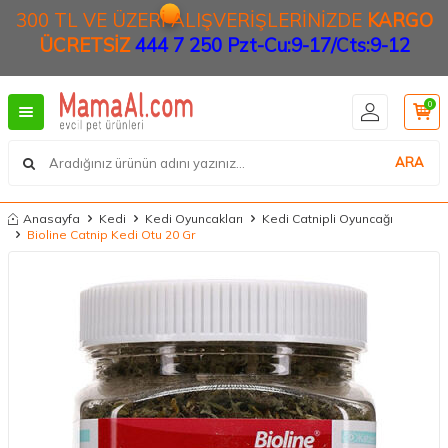
300 TL VE ÜZERİ ALIŞVERİŞLERİNİZDE
KARGO
ÜCRETSİZ
444 7 250 Pzt-Cu:9-17/Cts:9-12
0
ARA
Anasayfa
Kedi
Kedi Oyuncakları
Kedi Catnipli Oyuncağı
Bioline Catnip Kedi Otu 20 Gr