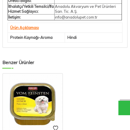
Üretici Bilgisi:
İthalatçı/Yetkili Temsilci/İfa
Anadolu Akvaryum ve Pet Ürünleri
Hizmet Sağlayıcı:
San. Tic. A.Ş.
İletişim:
info@anadolupet.com.tr
Ürün Açıklaması
Protein Kaynağı-Aroma
Hindi
Benzer Ürünler