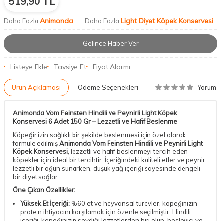
519,90
TL
Animonda
Light Diyet Köpek Konservesi
Daha Fazla
Daha Fazla
Gelince Haber Ver
Listeye Ekle
Tavsiye Et
Fiyat Alarmı
Yorum
Ürün Açıklaması
Ödeme Seçenekleri
Animonda Vom Feinsten Hindili ve Peynirli Light Köpek
Konservesi 6 Adet 150 Gr – Lezzetli ve Hafif Beslenme
Köpeğinizin sağlıklı bir şekilde beslenmesi için özel olarak
formüle edilmiş
Animonda Vom Feinsten Hindili ve Peynirli Light
Köpek Konservesi
, lezzetli ve hafif beslenmeyi tercih eden
köpekler için ideal bir tercihtir. İçeriğindeki kaliteli etler ve peynir,
lezzetli bir öğün sunarken, düşük yağ içeriği sayesinde dengeli
bir diyet sağlar.
Öne Çıkan Özellikler:
Yüksek Et İçeriği:
%60 et ve hayvansal türevler, köpeğinizin
protein ihtiyacını karşılamak için özenle seçilmiştir. Hindili
içeriği, köpeğinizin sevdiği lezzetlerden biri olup, besleyici ve