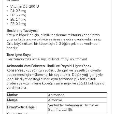
Vitamin D3: 200 IU
E4: 0.5 mg
E6: 5.7 mg
E5: 1.4 mg
E2: 0.1 mg
Beslenme Tavsiyesi:
Yetişkin köpekler için, günlük beslenme miktarını köpeğinizin
yaşına, kilosuna ve aktivite seviyesine göre ayarlayabilirsiniz.
Orta büyüklükteki bir köpek için 2-3 öğün şeklinde verilmesi
önerilir.
Taze İçme Suyu:
Her zaman taze içme suyu bulundurmayı unutmayın!
Animonda Vom Feinsten Hindili ve Peynirli Light Köpek
Konservesi
, köpeğinizin sağlıklı, dengeli ve lezzetli bir diyetle
beslenmesi için mükemmel bir seçenektir. Düşük yağ içeriğiyle
ideal bir diyet desteği sunar, aynı zamanda yüksek kaliteli
protein ve vitaminlerle köpeğinizin enerjik ve sağlıklı kalmasına
yardımcı olur.
Marka:
Animando
Menşei
Almanya
Şentürkler Veterinerlik Hizmetleri
Firma/Satıcı Bilgisi
San. Tic. Ltd. Şti.