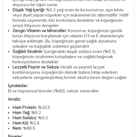
doyurucu bir öğün sunar.
Düşük Yağ İçeriği:
%5.2 yağ oranı ile bu konserve, aşırı kilolu
veya diyet yapan köpekler için mükemmel bir alternatiftir. Hafif
formülü sayesinde, kilo kontrolünü destekler ve köpeğinizin
enerji ihtiyacını dengeler.
Zengin Vitamin ve Mineraller:
Konserve, köpeğinizin günlük
besin ihtiyacını karşılamak için vitamin D3 ve E vitaminleriyle
takviye edilmiştir. Bu, köpeğinizin genel sağlık durumunu
iyileştirir ve bağışıklık sistemini güçlendirir.
Sağlıklı Sindirim:
İçeriğindeki düşük selüloz oranı (%0.3),
köpeğinizin sindirimini kolaylaştırır ve sağlıklı bağırsak
fonksiyonlarını destekler.
Lezzetli Peynir ve Sebze:
Hindili ve peynirli lezzet
kombinasyonu, köpeğinizin damak tadına hitap ederken,
sebzelerle zenginleştirilmiş formül, ekstra besin değeri sağlar.
İçindekiler:
Et ve hayvansal türevler (%60), sebze, mineraller.
Analiz:
Ham Protein:
%10.5
Ham Yağ:
%5.2
Ham Selüloz:
%0.3
Ham Kül:
%1.6
Nem:
%80.5
İlaveler: