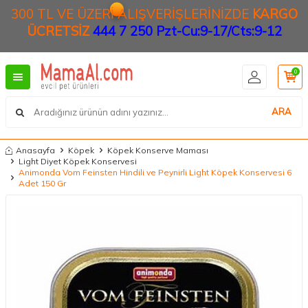
300 TL VE ÜZERİ ALIŞVERİŞLERİNİZDE
KARGO
ÜCRETSİZ
444 7 250 Pzt-Cu:9-17/Cts:9-12
0
ARA
Anasayfa
Köpek
Köpek Konserve Maması
Light Diyet Köpek Konservesi
Animonda Vom Feinsten Hindili ve Peynirli Light Köpek Konservesi 6
Adet 150 Gr