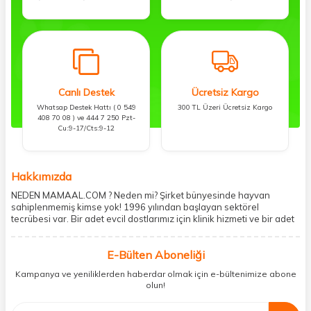
Canlı Destek
Ücretsiz Kargo
Whatsap Destek Hattı ( 0 549
300 TL Üzeri Ücretsiz Kargo
408 70 08 ) ve 444 7 250 Pzt-
Cu:9-17/Cts:9-12
Hakkımızda
NEDEN MAMAAL.COM ? Neden mi? Şirket bünyesinde hayvan
sahiplenmemiş kimse yok! 1996 yılından başlayan sektörel
tecrübesi var. Bir adet evcil dostlarımız için klinik hizmeti ve bir adet
showroom ile kedi, köpek ve diğer türden dostlarımıza hizmet
vermektedir. 5206 metre kare alanda içerisinde kargo firmasının
E-Bülten Aboneliği
mobil şubesi ile tüketicilerine en hızlı ve güvenilir teslimatı garanti
etmektedir. Havale-EFT ve kredi kartı gibi ödeme seçenekleri ile
Kampanya ve yeniliklerden haberdar olmak için e-bültenimize abone
müşterilerini ödeme hususunda imkan sağlamıştır. Sosyal
olun!
sorumluluğu kesinlikle es geçmeyerek, mamaal.com üzerinden satışı
yapılan her ürün için sokak hayvanlarına aylık ve düzenli olarak