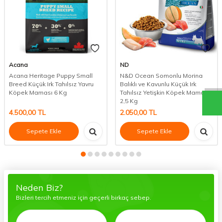
Acana
ND
Acana Heritage Puppy Small
N&D Ocean Somonlu Morina
Breed Küçük Irk Tahılsız Yavru
Balıklı ve Kavunlu Küçük Irk
Köpek Maması 6 Kg
Tahılsız Yetişkin Köpek Maması
2,5 Kg
4.500,00
TL
2.050,00
TL
Sepete Ekle
Sepete Ekle
Neden Biz?
Bizleri tercih etmeniz için geçerli birkaç sebep.