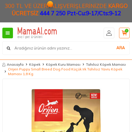
300 TL VE ÜZERİ ALIŞVERİŞLERİNİZDE
KARGO
ÜCRETSİZ
444 7 250 Pzt-Cu:9-17/Cts:9-12
0
ARA
Anasayfa
Köpek
Köpek Kuru Maması
Tahılsız Köpek Maması
Orijen Puppy Small Breed Dog Food Küçük Irk Tahılsız Yavru Köpek
Maması 1,8 Kg