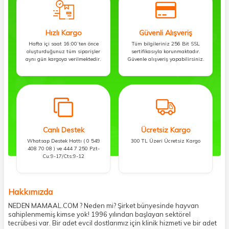
Hızlı Kargo
Güvenli Alışveriş
Hafta içi saat 16:00’ten önce
Tüm bilgileriniz 256 Bit SSL
oluşturduğunuz tüm siparişler
sertifikasıyla korunmaktadır.
aynı gün kargoya verilmektedir.
Güvenle alışveriş yapabilirsiniz.
Canlı Destek
Ücretsiz Kargo
Whatsap Destek Hattı ( 0 549
300 TL Üzeri Ücretsiz Kargo
408 70 08 ) ve 444 7 250 Pzt-
Cu:9-17/Cts:9-12
Hakkımızda
NEDEN MAMAAL.COM ? Neden mi? Şirket bünyesinde hayvan
sahiplenmemiş kimse yok! 1996 yılından başlayan sektörel
tecrübesi var. Bir adet evcil dostlarımız için klinik hizmeti ve bir adet