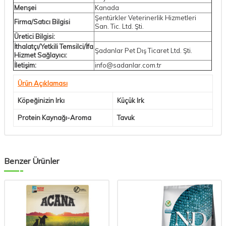
Menşei
Kanada
Şentürkler Veterinerlik Hizmetleri
Firma/Satıcı Bilgisi
San. Tic. Ltd. Şti.
Üretici Bilgisi:
İthalatçı/Yetkili Temsilci/İfa
Şadanlar Pet Dış Ticaret Ltd. Şti.
Hizmet Sağlayıcı:
İletişim:
info@sadanlar.com.tr
Ürün Açıklaması
Köpeğinizin Irkı
Küçük Irk
Protein Kaynağı-Aroma
Tavuk
Benzer Ürünler