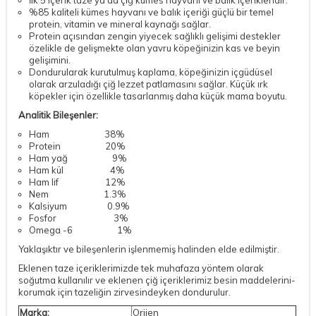
İlk 5 içerik taze ya da çiğ kümes hayvanı ve balık içerikleridir.
%85 kaliteli kümes hayvanı ve balık içeriği güçlü bir temel
protein, vitamin ve mineral kaynağı sağlar.
Protein açısından zengin yiyecek sağlıklı gelişimi destekler
özelikle de gelişmekte olan yavru köpeğinizin kas ve beyin
gelişimini.
Dondurularak kurutulmuş kaplama, köpeğinizin içgüdüsel
olarak arzuladığı çiğ lezzet patlamasını sağlar. Küçük ırk
köpekler için özellikle tasarlanmış daha küçük mama boyutu.
Analitik Bileşenler:
Ham 38%
Protein 20%
Ham yağ 9%
Ham kül 4%
Ham lif 12%
Nem 1.3%
Kalsiyum 0.9%
Fosfor 3%
Omega -6 1%
Yaklaşıktır ve bileşenlerin işlenmemiş halinden elde edilmiştir.
Eklenen taze içeriklerimizde tek muhafaza yöntem­ olarak
soğutma kullanılır ve eklenen çiğ içeriklerimiz besin maddeler­ini­
korumak için tazeliğin zirvesindeyken dondurulur.
Marka:
Orijen